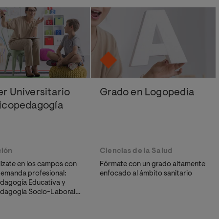
r Universitario
Grado en Logopedia
sicopedagogía
ión
Ciencias de la Salud
lízate en los campos con
Fórmate con un grado altamente
emanda profesional:
enfocado al ámbito sanitario
dagogía Educativa y
dagogía Socio-Laboral.
rás herramientas para
ar
dificultades, orientar