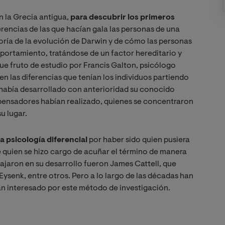
n la Grecia antigua,
para descubrir los primeros
erencias de las que hacían gala las personas de una
eoría de la evolución de Darwin y de cómo las personas
portamiento, tratándose de un factor hereditario y
ue fruto de estudio por Francis Galton, psicólogo
n las diferencias que tenían los individuos partiendo
 había desarrollado con anterioridad su conocido
s pensadores habían realizado, quienes se concentraron
u lugar.
la psicología diferencial
por haber sido quien pusiera
 quien se hizo cargo de acuñar el término de manera
bajaron en su desarrollo fueron James Cattell, que
s Eysenk, entre otros. Pero a lo largo de las décadas han
n interesado por este método de investigación.