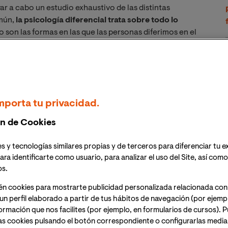
ar a cabo un estudio exhaustivo de las distintas
omún,
la psicología diferencial trata sobre todo lo
io son las formas en las que las personas diferimos en el
ión ha dado como fruto importantes descubrimientos y
 que pueden despertar las diferencias de las personas.
 que se asienta este tipo de psicología es remitirnos a
eneral se tiende a realizar terapias en las que se
mporta tu privacidad.
e a determinados procedimientos. Siempre hay un grupo
 posteriori los resultados del estudio. Las diferencias
n de Cookies
 de la terapia se consideran errores y no se lleva a cabo
ogía diferencial estos datos son en realidad un aspecto
s y tecnologías similares propias y de terceros para diferenciar tu e
ara identificarte como usuario, para analizar el uso del Site, así com
os.
viduos de forma independiente, analizando la
én cookies para mostrarte publicidad personalizada relacionada con
ersonas
en cuanto a personalidad e inteligencia
. Para
un perfil elaborado a partir de tus hábitos de navegación (por ejemp
rencial los expertos toman como base el paradigma que
nformación que nos facilites (por ejemplo, en formularios de cursos).
a en la relación entre el organismo, el estímulo y la
as cookies pulsando el botón correspondiente o configurarlas median