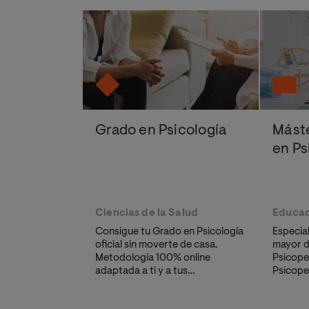
Grado en Psicología
Máste
en P
Ciencias de la Salud
Educac
Consigue tu Grado en Psicología
Especia
oficial sin moverte de casa.
mayor d
Metodología 100% online
Psicope
adaptada a ti y a tus
Psicope
necesidades.
adquiri
detect