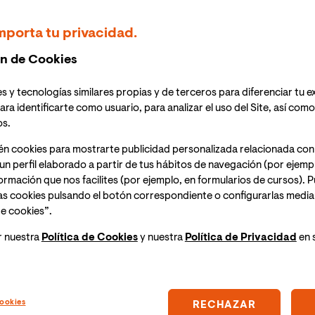
 que en economía se define como el cambio porcentual
cambio porcentual en el precio. Como podemos leer en
mporta tu privacidad.
jo que a continuación vamos a tratar de explicar,
n de Cookies
que nos otorga.
s y tecnologías similares propias y de terceros para diferenciar tu e
ara identificarte como usuario, para analizar el uso del Site, así com
os.
o de la elasticidad de la demanda
es que permite a la
én cookies para mostrarte publicidad personalizada relacionada con
ento del mercado ante una variación de factores como
un perfil elaborado a partir de tus hábitos de navegación (por ejemp
to con un ejemplo, vendría a decir que, como un aumento
nformación que nos facilites (por ejemplo, en formularios de cursos).
ar el precio de otros bienes, es conveniente que las
as cookies pulsando el botón correspondiente o configurarlas median
posible cuanto afectará a sus ventas esa situación y
e cookies”.
 necesarios para que esto impacte lo mínimo a la
de la demanda
, una empresa del sector turístico podrá
r nuestra
Política de Cookies
y nuestra
Política de Privacidad
en 
mbustibles y previendo el descenso de precios,
 está alta o no contratar a más personal, etc. En el
l conocer la elasticidad de la demanda.
Si un
aumento de precios de un determinado sector, puede
ookies
RECHAZAR