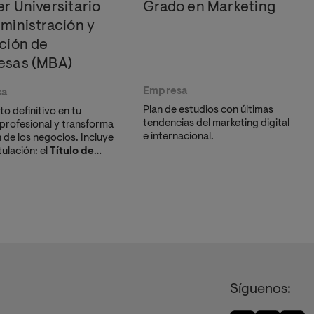
r Universitario
Grado en Marketing
ministración y
ción de
esas (MBA)
Empresa
sa
Plan de estudios con últimas
lto definitivo en tu
tendencias del marketing digital
 profesional y transforma
e internacional.
n de los negocios. Incluye
tulación: el
Título de
 en Estrategia,
ción y Liderazgo
a
e nuestro exclusivo
mp IMPULSO.
Síguenos: