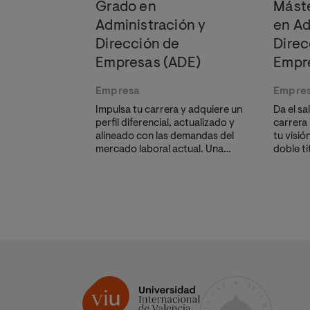
Grado en
Máste
Administración y
en Ad
Dirección de
Direc
Empresas (ADE)
Empr
Empresa
Empre
Impulsa tu carrera y adquiere un
Da el sa
perfil diferencial, actualizado y
carrera
alineado con las demandas del
tu visió
mercado laboral actual. Una
doble ti
titulación oficial diseñada para
Experto
líderes, emprendedores y
Innova
profesionales que buscan
través d
validación académica.
Bootca