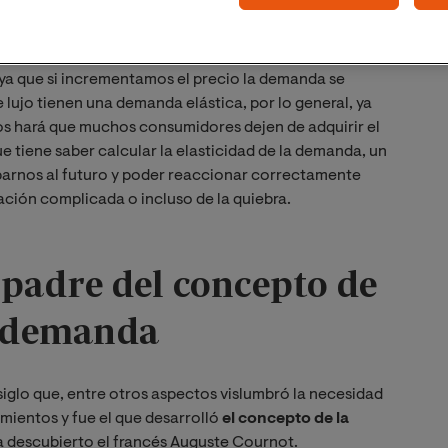
ímulo necesario para que los consumidores sigan
dad de la demanda también nos permite saber si esta
mos para modificar los precios. Una demanda inelástica
 ya que si incrementamos el precio la demanda se
 lujo tienen una demanda elástica, por lo general, ya
os hará que muchos consumidores dejen de adquirir el
ue tiene saber calcular la elasticidad de la demanda, un
parnos al futuro y poder reaccionar correctamente
ación complicada o incluso de la quiebra.
 padre del concepto de
la demanda
siglo que, entre otros aspectos vislumbró la necesidad
mientos y fue el que desarrolló
el concepto de la
ía descubierto el francés Auguste Cournot.