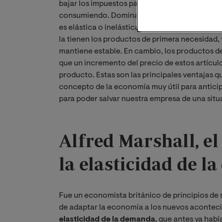
bajar los impuestos para poder ofrecer el est
consumiendo. Dominar el concepto de elastici
es elástica o inelástica y el margen que tene
la tienen los productos de primera necesidad,
mantiene estable. En cambio, los productos de
que un incremento del precio de estos artícul
producto. Estas son las principales ventajas q
concepto de la economía muy útil para antici
para poder salvar nuestra empresa de una situ
Alfred Marshall, el
la elasticidad de 
Fue un economista británico de principios de 
de adaptar la economía a los nuevos aconteci
elasticidad de la demanda
, que antes ya hab