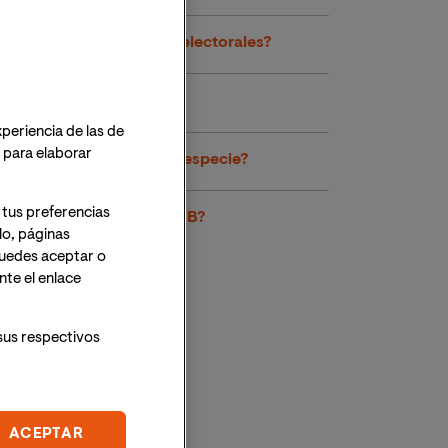
¿Son fiables los sondeos electorales?
¿Qué es blockchain?
xperiencia de las de
o para elaborar
¿Qué es la retribución en especie?
 tus preferencias
¿Qué es el deflactor del PIB?
lo, páginas
 Puedes aceptar o
te el enlace
sus respectivos
ACEPTAR