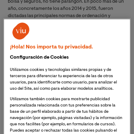
bolsa y seguros, no tiene parangón. En poco más de un
año, concretamente los años 2014 y 2015, fueron
dictadas las principales normas de ordenación y
supervisión de los tres sectores mencionados. En
particular, la Ley 20/2015, de 14 de julio, de
ordenación, supervisión y solvencia de las entidades
aseguradoras y reaseguradoras; la Ley 10/2014, de 26
¡Hola! Nos importa tu privacidad.
de junio, de ordenación, supervisión y solvencia de
Configuración de Cookies
entidades de crédito y el Real Decreto Legislativo
4/2015, de 23 de octubre, por el que se aprueba el
Utilizamos cookies y tecnologías similares propias y de
texto refundido de la Ley del Mercado de Valores.
terceros para diferenciar tu experiencia de las de otros
usuarios, para identificarte como usuario, para analizar el
Desde el punto de vista societario, la nueva normativa
uso del Site, así como para elaborar modelos analíticos.
ha hecho hincapié en los requisitos subjetivos de los
Utilizamos también cookies para mostrarte publicidad
miembros que forman parte del órgano de
personalizada relacionada con tus preferencias sobre la
administración, así como de las personas que ejerzan
base de un perfil elaborado a partir de tus hábitos de
en el seno de la entidad funciones de alta dirección
navegación (por ejemplo, páginas visitadas) y la información
que nos facilites (por ejemplo, en formularios de cursos).
bajo la dependencia directa del órgano de
Puedes aceptar o rechazar todas las cookies pulsando el
administración, de comisiones ejecutivas, de