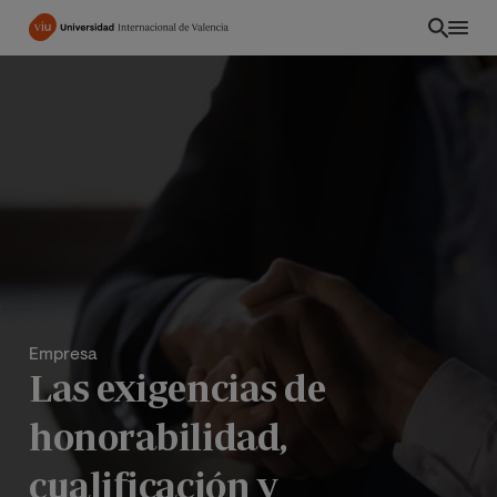
Pasar
al
contenido
principal
Empresa
Las exigencias de
honorabilidad,
cualificación y