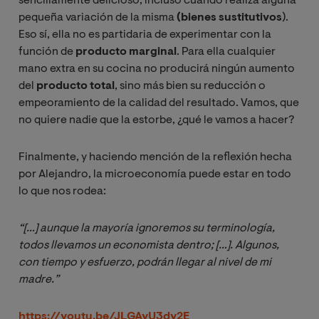
sencillamente delicioso, incluso cuando realiza alguna
pequeña variación de la misma
(bienes sustitutivos
).
Eso sí, ella no es partidaria de experimentar con la
función de
producto marginal
. Para ella cualquier
mano extra en su cocina no producirá ningún aumento
del
producto total
, sino más bien su reducción o
empeoramiento de la calidad del resultado. Vamos, que
no quiere nadie que la estorbe, ¿qué le vamos a hacer?
Finalmente, y haciendo mención de la reflexión hecha
por Alejandro, la microeconomía puede estar en todo
lo que nos rodea:
“[…] aunque la mayoría ignoremos su terminología, 
todos llevamos un economista dentro; […]. 
Algunos, 
con tiempo y esfuerzo, podrán llegar al nivel de mi 
madre.”
https://youtu.be/JLGAyU3dy2E