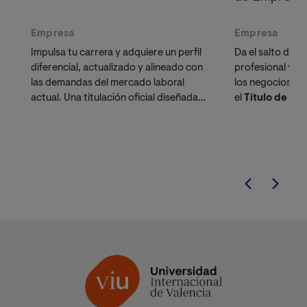
Empresa
Empresa
Impulsa tu carrera y adquiere un perfil
Da el salto defin
diferencial, actualizado y alineado con
profesional y tr
las demandas del mercado laboral
los negocios. In
actual. Una titulación oficial diseñada
el
Título de Exp
para líderes, emprendedores y
Innovación y L
profesionales que buscan validación
nuestro exclus
académica.