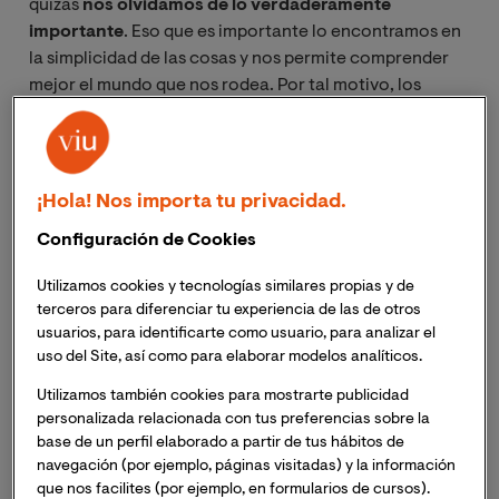
quizás
nos olvidamos de lo verdaderamente
importante
. Eso que es importante lo encontramos en
la simplicidad de las cosas y nos permite comprender
mejor el mundo que nos rodea. Por tal motivo, los
conceptos teóricos y estrictamente académicos
debemos continuamente contrastarlos con la realidad
que vivimos en nuestros micro-mundos.
¡Hola! Nos importa tu privacidad.
Tal sorpresa me llevé en una clase, dónde pedí a mis
Configuración de Cookies
alumnos que explicaran con sus propias palabras, y a
través de ejemplos, lo que entendían por
Utilizamos cookies y tecnologías similares propias y de
microeconomía. Encontré en cada ensayo
distintas
terceros para diferenciar tu experiencia de las de otros
percepciones
de este concepto tan sistemático y
usuarios, para identificarte como usuario, para analizar el
riguroso.
uso del Site, así como para elaborar modelos analíticos.
Utilizamos también cookies para mostrarte publicidad
Padres que enseñan a sus hijos a leer …
personalizada relacionada con tus preferencias sobre la
base de un perfil elaborado a partir de tus hábitos de
navegación (por ejemplo, páginas visitadas) y la información
Albert Muñoz dice: “Si le tuviera que explicar a mi hijo
que nos facilites (por ejemplo, en formularios de cursos).