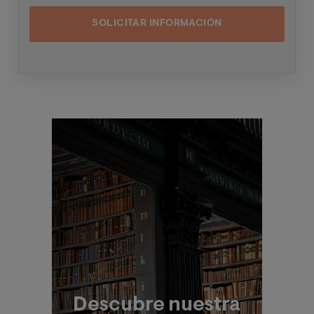
dos próximas convocatorias del mismo, pudiendo
contactar con usted a través de medios electrónicos
(
WhatsApp
y/o correo electrónico) y por medios
telefónicos, siendo eliminados una vez facilitada dicha
información y/o transcurridas las citadas
convocatorias.
Ud. podrá ejercer los derechos de acceso, supresión,
rectificación, oposición, limitación y portabilidad,
mediante carta a Universitat Internacional Valenciana
Imagen
– Valencian International University S.L. - Apartado de
Correos 221 de Barcelona, o remitiendo un email a
rgp
d@universidadviu.com
. Asimismo, cuando lo
considere oportuno podrá presentar una reclamación
ante la Agencia Española de protección de datos.
Podrá ponerse en contacto con nuestro Delegado de
Protección de Datos mediante escrito dirigido a
dpo@
planeta.es
o a Grupo Planeta, At.: Delegado de
Protección de Datos, Avda. Diagonal 662-664, 08034
Barcelona.