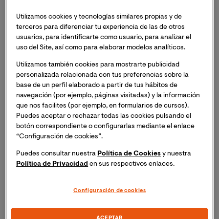
produce sentencia. Cabe destacar que no se abre
cuando la denuncia no es admitida por el juzgado, dado
Utilizamos cookies y tecnologías similares propias y de
que no habría posibilidad de cerrarlo.
terceros para diferenciar tu experiencia de las de otros
usuarios, para identificarte como usuario, para analizar el
uso del Site, así como para elaborar modelos analíticos.
¿Cuál es su propósito?
Utilizamos también cookies para mostrarte publicidad
Su finalidad, en primer lugar, es
aportar lógica al
personalizada relacionada con tus preferencias sobre la
sistema judicial
. Como es de esperar, no sería
base de un perfil elaborado a partir de tus hábitos de
comprensible que dos partes mantuvieran dos juicios
navegación (por ejemplo, páginas visitadas) y la información
paralelos por una causa idéntica. Desde el punto de
que nos facilites (por ejemplo, en formularios de cursos).
Puedes aceptar o rechazar todas las cookies pulsando el
vista pragmático, se evita colapsar los juzgados
botón correspondiente o configurarlas mediante el enlace
limitando la cantidad de demandas debidas a una
“Configuración de cookies”.
misma circunstancia.
Puedes consultar nuestra
Política de Cookies
y nuestra
Política de Privacidad
en sus respectivos enlaces.
Hay ciertos autores que le confieren una concepción
dual a este concepto. ¿De qué manera? Simplemente,
proporcionándole una segunda definición con un
Configuración de cookies
sentido bastante más práctico. Consiste, en este
sentido, en los efectos materiales y procesales que la
ACEPTAR