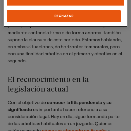
vía judicial emite durante el tiempo que esté abierta.
RECHAZAR
En este último caso,
guarda una gran similitud con el
principal que abordamos
. La finalización del juicio
mediante sentencia firme o de forma anormal también
supone la clausura de este periodo. Estamos hablando,
en ambas situaciones, de horizontes temporales, pero
con una finalidad práctica en el primero y efectiva en el
segundo.
El reconocimiento en la
legislación actual
Con el objetivo de
conocer la litispendencia y su
significado
es importante hacer referencia a su
consideración legal. Hoy en día, sigue formando parte
de las prácticas habituales en un juzgado. Quienes