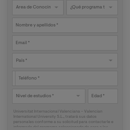
Knowledge
¿Qué
areas
programa
te
interesa?
Nombre y apellidos
Email
País
País *
Teléfono
Nivel de
Edad
estudios
Universitat Internacional Valenciana – Valencian
International University S.L., tratará sus datos
personales conforme a su solicitud para contactarle e
informarle del programa seleccionado de cara a las