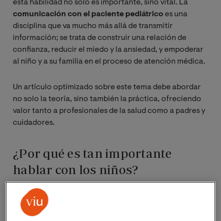
esta habilidad no solo es importante, sino vital. La
comunicación con el paciente pediátrico
es una
disciplina que va mucho más allá de transmitir
información; se trata de construir una relación de
confianza, reducir el miedo y la ansiedad, y empoderar
al niño y a su familia en el proceso de atención médica.
Un artículo optimizado sobre este tema debe abordar
no solo la teoría, sino también la práctica, ofreciendo
valor tanto a profesionales de la salud como a padres y
cuidadores.
¿Por qué es tan importante
hablar con los niños?
La pediatría no es solo tratar enfermedades, es
entender a la persona en desarrollo que es un niño. Una
mala comunicación puede generar desconfianza,