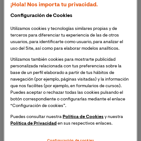
¡Hola! Nos importa tu privacidad.
miedo a las consultas y falta de cooperación, lo que
dificulta un diagnóstico preciso y un tratamiento
Configuración de Cookies
exitoso.
Utilizamos cookies y tecnologías similares propias y de
terceros para diferenciar tu experiencia de las de otros
Por otro lado, una
comunicación eficaz en pediatría
usuarios, para identificarte como usuario, para analizar el
trae consigo múltiples beneficios:
uso del Site, así como para elaborar modelos analíticos.
Utilizamos también cookies para mostrarte publicidad
Mayor adherencia al tratamiento
: Cuando un
personalizada relacionada con tus preferencias sobre la
niño entiende (a su nivel) por qué necesita un
base de un perfil elaborado a partir de tus hábitos de
medicamento o un procedimiento, es mucho más
navegación (por ejemplo, páginas visitadas) y la información
probable que colabore.
que nos facilites (por ejemplo, en formularios de cursos).
Puedes aceptar o rechazar todas las cookies pulsando el
Reducción del miedo y la ansiedad
: Al explicar
botón correspondiente o configurarlas mediante el enlace
los procedimientos de forma sencilla y honesta, se
“Configuración de cookies”.
mitigan los miedos irracionales y se crea un
Puedes consultar nuestra
Política de Cookies
y nuestra
ambiente de seguridad.
Política de Privacidad
en sus respectivos enlaces.
Empoderamiento del paciente:
Respetar la
Configuración de cookies