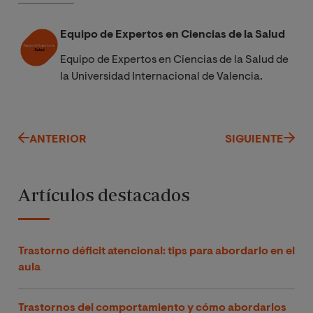
profesionales de la salud, como pediatras, enfermeros,
psicólogos, fisioterapeutas y terapeutas
Equipo de Expertos en Ciencias de la Salud
ocupacionales, que buscan mejorar sus habilidades
para interactuar con niños y sus familias en el ámbito
Equipo de Expertos en Ciencias de la Salud de
sanitario.
la Universidad Internacional de Valencia.
ANTERIOR
SIGUIENTE
Artículos destacados
Trastorno déficit atencional: tips para abordarlo en el
aula
Trastornos del comportamiento y cómo abordarlos