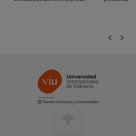
carrera profesional sólida en el sector
reales, laborator
tecnológico.
software profes