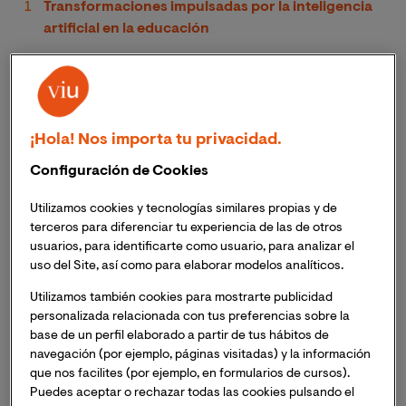
Transformaciones impulsadas por la inteligencia
artificial en la educación
Beneficios de la IA en la educación:
Personalización y eficiencia
Uso de la IA en la educación: De la enseñanza al
¡Hola! Nos importa tu privacidad.
aprendizaje adaptativo
Configuración de Cookies
Desafíos y retos de la aplicación de la IA en la
educación
Utilizamos cookies y tecnologías similares propias y de
terceros para diferenciar tu experiencia de las de otros
El futuro de la inteligencia artificial en la
usuarios, para identificarte como usuario, para analizar el
educación: ¿Hacia dónde vamos en España?
uso del Site, así como para elaborar modelos analíticos.
¿Cómo pueden docentes y alumnos aprovechar
Utilizamos también cookies para mostrarte publicidad
personalizada relacionada con tus preferencias sobre la
la IA en el aula?
base de un perfil elaborado a partir de tus hábitos de
navegación (por ejemplo, páginas visitadas) y la información
Transformaciones impulsadas
que nos facilites (por ejemplo, en formularios de cursos).
Puedes aceptar o rechazar todas las cookies pulsando el
por la inteligencia artificial en