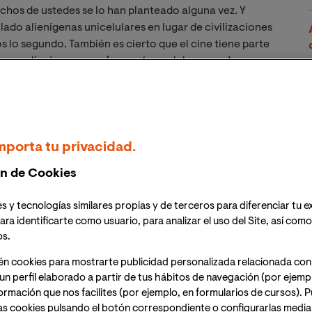
chos de ustedes se lo han planteado alguna vez. Y
ado alienígenas unicelulares en lugar de civilizaciones
s lo segundo. También es cierto que el cine tiene parte
iones alienígenas con formas ‘pseudohumanas’ en
en este momento civilizaciones inteligentes en nuestra
ó Frank Drake, astrónomo estadounidense nacido en
mporta tu privacidad.
idad, se le llamó ‘ecuación de Drake’, y tiene esta
n de Cookies
none" width="700"]
s y tecnologías similares propias y de terceros para diferenciar tu e
ara identificarte como usuario, para analizar el uso del Site, así com
os.
én cookies para mostrarte publicidad personalizada relacionada con
un perfil elaborado a partir de tus hábitos de navegación (por ejemp
nformación que nos facilites (por ejemplo, en formularios de cursos).
as cookies pulsando el botón correspondiente o configurarlas median