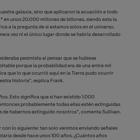
estra galaxia, sino que aplicaron la ecuación a todo
*
en unos 20.000 millones de billones, siendo esta la
ca a la pregunta de si estamos solos en el universo.
era vez ni el único lugar donde se habría desarrollado
sideraba pesimista al pensar que se hubiese
bitable porque la probabilidad era de una entre mil
ca que lo que ocurrió aquí en la Tierra pudo ocurrir
stra historia", explica Frank.
os. Esto significa que si han existido 1.000
 entonces probablemente todas ellas estén extinguidas
 de habernos extinguido nosotros”, comenta Sullivan.
r con lo siguiente: tan solo venimos enviando señales
taria desde hace unos 100 años. ¿Cuántos años