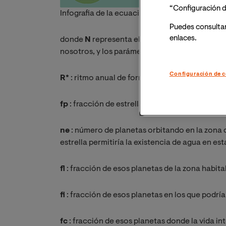
“Configuración d
Infografia de la ecuación de Drake. Fuente: F
Puedes consulta
enlaces.
donde
N
representa el número de civilizacion
nosotros, y los parámetros de los que depende
Configuración de c
R*
: ritmo anual de formación de estrellas simi
fp
: fracción de estrellas que tienen planetas e
ne
: número de planetas orbitando en la zona d
estrella permitiría la existencia de agua en est
fl
: fracción de esos planetas de la zona habit
fi
: fracción de esos planetas en los que podrí
fc
: fracción de esos planetas donde la vida i