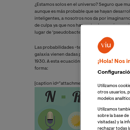
¿Estamos solos en el universo? Seguro que mu
aunque es más probable que se hayan desarroll
inteligentes, a nosotros nos da por imaginarno
de culpa ya que nos ha mostrado en más ocas
lugar de ‘pseudobacterianas’.
Las probabilidades -teóricas- de que existan 
galaxia vienen dadas por la ecuación que ide
¡Hola! Nos i
1930. A esta ecuación, en un alarde de original
forma:
Configuració
[caption id="attachment_17538" align="align
Utilizamos cookie
otros usuarios, p
modelos analític
Utilizamos tambi
sobre la base de 
visitadas) y la i
rechazar todas l