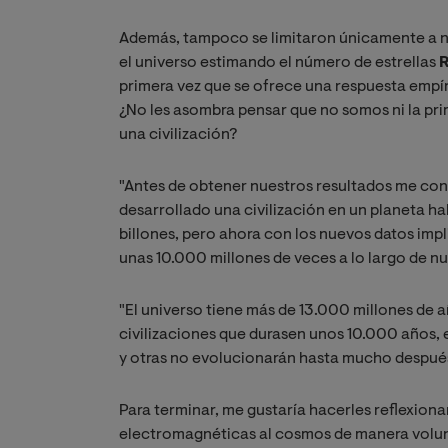
Además, tampoco se limitaron únicamente a nu
el universo estimando el número de estrellas
R
primera vez que se ofrece una respuesta empíri
¿No les asombra pensar que no somos ni la prim
una civilización?
"Antes de obtener nuestros resultados me con
desarrollado una civilización en un planeta ha
billones, pero ahora con los nuevos datos impli
unas 10.000 millones de veces a lo largo de nue
"El universo tiene más de 13.000 millones de añ
civilizaciones que durasen unos 10.000 años,
y otras no evolucionarán hasta mucho después
Para terminar, me gustaría hacerles reflexiona
electromagnéticas al cosmos de manera volun