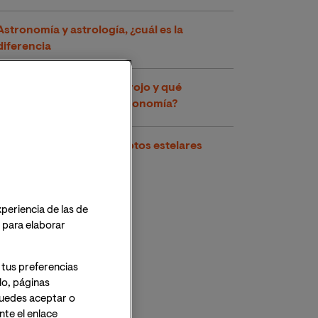
Astronomía y astrología, ¿cuál es la
diferencia
¿Qué es el corrimiento al rojo y qué
aplicaciones tiene en astronomía?
Astrosismología: Terremotos estelares
xperiencia de las de
o para elaborar
 tus preferencias
lo, páginas
 Puedes aceptar o
te el enlace