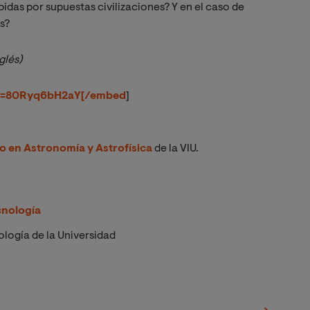
bidas por supuestas civilizaciones? Y en el caso de
s?
glés)
?v=80Ryq6bH2aY[/embed
]
io en Astronomía y Astrofísica
de la VIU.
cnología
logía de la Universidad