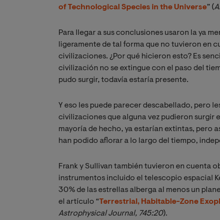
of Technological Species in the Universe
” (
A
Para llegar a sus conclusiones usaron la ya m
ligeramente de tal forma que no tuvieron en 
civilizaciones. ¿Por qué hicieron esto? Es senc
civilización no se extingue con el paso del tie
pudo surgir, todavía estaría presente.
Y eso les puede parecer descabellado, pero le
civilizaciones que alguna vez pudieron surgir e
mayoría de hecho, ya estarían extintas, pero a
han podido aflorar a lo largo del tiempo, in
Frank y Sullivan también tuvieron en cuenta o
instrumentos incluido el telescopio espacial 
30% de las estrellas alberga al menos un plane
el artículo “
Terrestrial, Habitable-Zone Exo
Astrophysical Journal, 745:20
).