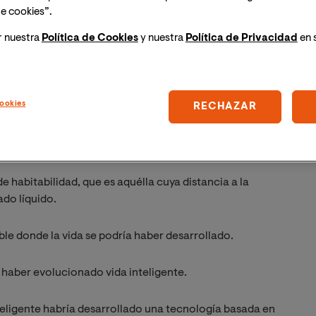
e cookies”.
undación Chile hace Ciencia[/caption]
r nuestra
Política de Cookies
y nuestra
Política de Privacidad
en 
es de nuestra galaxia que podrían comunicarse con
 son estos:
ookies
RECHAZAR
lares al Sol dentro de nuestra galaxia.
n su órbita.
e habitabilidad, que es aquélla cuya distancia a la
ado líquido.
able donde la vida se podría haber desarrollado.
a haber evolucionado vida inteligente.
nteligente habría desarrollado una tecnología basada en