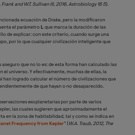
. Frank and W.T. Sullivan III, 2016, Astrobiology 16 5
).
encionada ecuación de Drake, pero la modificaron
cuenta el parámetro
L
que marca la duración de las
illo de explicar: con este criterio, cuando surge una
mpo, por lo que cualquier civilización inteligente que
s aseguro que no lo es: de esta forma han calculado las
n el universo. Y efectivamente, muchas de ellas, la
sí han logrado calcular el número de civilizaciones que
dependientemente de que hayan o no desaparecido.
bservaciones exoplanetarias por parte de varios
Kepler, las cuales sugieren que aproximadamente el
ta en la zona de habitabilidad, tal y como se indica en
planet Frequency from Kepler
” (
W.A. Traub, 2012, The 