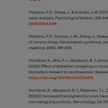
1519-6
Vitaliano, P. P., Zhang, J., & Scanlan, J. M. (2
meta-analysis.
Psychological bulletin
,
129
, 94
2909.129.6.946
Vitaliano, P. P., Scanlan, J. M., Zhang, J., Savage
of chronic stress, the metabolic syndrome, an
medicine
,
64
(3), 418-435.
Von Känel, R., Mills, P. J., Mausbach, B. T., Dimsdal
(2012). Effect of Alzheimer caregiving on circu
biomarkers relevant to cardiovascular disease r
https://doi.org/10.1159/000334219
Von Känel, R., Mausbach, B. T., Patterson, T. L., Di
(2008). Increased Framingham Coronary Heart 
non-caregiving controls.
Gerontology
,
54
, 13