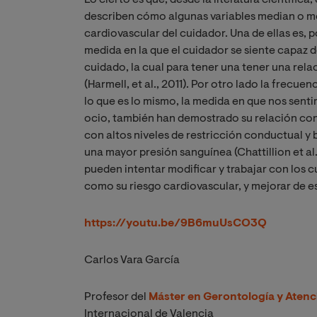
Lo cierto es que, desde la literatura científic
describen cómo algunas variables median o mod
cardiovascular del cuidador. Una de ellas es, po
medida en la que el cuidador se siente capaz 
cuidado, la cual para tener una tener una relaci
(Harmell, et al., 2011). Por otro lado la frecue
lo que es lo mismo, la medida en que nos senti
ocio, también han demostrado su relación con 
con altos niveles de restricción conductual y 
una mayor presión sanguínea (Chattillion et al.,
pueden intentar modificar y trabajar con los c
como su riesgo cardiovascular, y mejorar de es
https://youtu.be/9B6muUsCO3Q
Carlos Vara García
Profesor del
Máster en Gerontología y Atenc
Internacional de Valencia