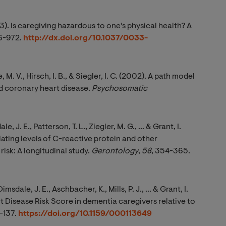
003). Is caregiving hazardous to one's physical health? A
6-972.
http://dx.doi.org/10.1037/0033-
, M. V., Hirsch, I. B., & Siegler, I. C. (2002). A path model
d coronary heart disease.
Psychosomatic 
e, J. E., Patterson, T. L., Ziegler, M. G., ... & Grant, I.
lating levels of C-reactive protein and other
isk: A longitudinal study.
Gerontology
,
58
, 354-365.
msdale, J. E., Aschbacher, K., Mills, P. J., ... & Grant, I.
Disease Risk Score in dementia caregivers relative to
1-137.
https://doi.org/10.1159/000113649