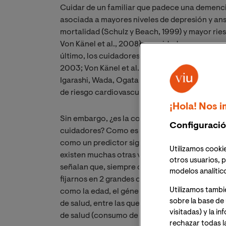
Cuidar de un familiar que padece una demenci
asociada a mayores niveles de depresión y an
mortalidad (Schulz y Beach, 1999) y mayor rie
Von Känel et al., 2008) en cuidadores que en 
último, los cuidadores presentan mayor númer
2003; Von Känel et al., 2008), niveles más elev
Igarashi, Wada, Ogata y Yamamoto-Mitani, 20
de riesgo cardiovascular como la proteína C rea
¡Hola! Nos i
Sin embargo, ¿es la condición de cuidador el 
Configuració
cuidadores? Como es lógico, no. Pese a que e
como un predictor significativo de los indicad
Utilizamos cookie
existen muchas otras variables que influyen e
otros usuarios, p
señalan que, siempre que queramos analizar l
modelos analític
fijarnos en 2 grandes categorías de variables.
Utilizamos tambi
como la edad, el género o el nivel de estudios
sobre la base de 
de salud, entre las que se incluyen, entre otr
visitadas) y la i
de salud (consumo de alcohol, de tabaco, ejerc
rechazar todas l