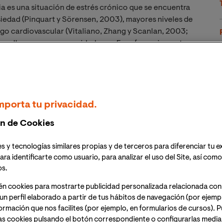
a es una situación de estrés crónico que se encuentra
siedad (Pinquart y Sörensen, 2003), mayores niveles de
sgo cardiovascular (Vitaliano, Zhang y Scanlan, 2003;
aquellas personas no cuidadoras. En referencia a esto
o de enfermedades cardiovasculares (Vitaliano et al.
ados de tensión arterial (Shaw et al. ,1999; Sasai,
15) y mayores indicadores de diversos biomarcadores
ctiva (Von Känel et al., 2012).
mporta tu privacidad.
único responsable del riesgo cardiovascular de los
n de Cookies
l “estatus” de cuidador se describe frecuentemente
ores de riesgo cardiovascular (Kiecolt-Glaser, 2003),
s y tecnologías similares propias y de terceros para diferenciar tu e
n este proceso. Vitaliano y sus colaboradores (2002)
ara identificarte como usuario, para analizar el uso del Site, así com
a salud cardiovascular de los cuidadores debemos
os.
 Las primeras son variables sociodemográficas, tales
én cookies para mostrarte publicidad personalizada relacionada con
. Las segundas son variables relacionadas con hábitos
un perfil elaborado a partir de tus hábitos de navegación (por ejemp
as, el Índice de Masa Corporal (IMC) o comportamientos
nformación que nos facilites (por ejemplo, en formularios de cursos).
icio físico, horas y calidad de sueño,…).
as cookies pulsando el botón correspondiente o configurarlas median