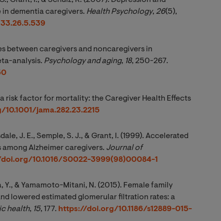
 G., Grant, I., & Schulz, R. (2007). Depression and
e in dementia caregivers.
Health Psychology
,
26
(5),
133.26.5.539
ces between caregivers and noncaregivers in
eta-analysis.
Psychology and aging
,
18
, 250-267.
50
 a risk factor for mortality: the Caregiver Health Effects
g/10.1001/jama.282.23.2215
sdale, J. E., Semple, S. J., & Grant, I. (1999). Accelerated
gs among Alzheimer caregivers.
Journal of 
//doi.org/10.1016/S0022-3999(98)00084-1
ta, Y., & Yamamoto-Mitani, N. (2015). Female family
nd lowered estimated glomerular filtration rates: a
c health
,
15
, 177.
https://doi.org/10.1186/s12889-015-