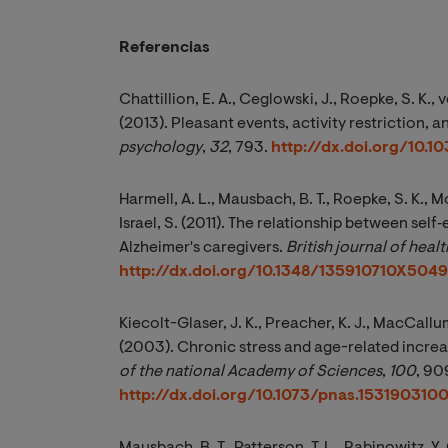
Referencias
Chattillion, E. A., Ceglowski, J., Roepke, S. K., vo
(2013). Pleasant events, activity restriction,
psychology
,
32
, 793.
http://dx.doi.org/10.1
Harmell, A. L., Mausbach, B. T., Roepke, S. K., Moo
Israel, S. (2011). The relationship between self
Alzheimer's caregivers.
British journal of hea
http://dx.doi.org/10.1348/135910710X504
Kiecolt-Glaser, J. K., Preacher, K. J., MacCallum
(2003). Chronic stress and age-related increa
of the national Academy of Sciences
,
100
, 9
http://dx.doi.org/10.1073/pnas.153190310