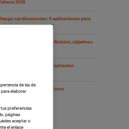
Tabaco 2018
Riesgo cardiovascular: 5 aplicaciones para
calcularlo
Promoción de la salud: definición, objetivos
y ejemplos
Pasos para realizar una respiración
diafragmática
xperiencia de las de
Osteoporosis y ejercicio físico
o para elaborar
 tus preferencias
lo, páginas
 Puedes aceptar o
te el enlace