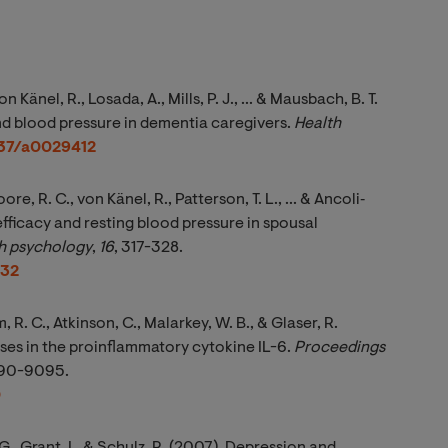
n Känel, R., Losada, A., Mills, P. J., ... & Mausbach, B. T.
 and blood pressure in dementia caregivers.
Health 
037/a0029412
re, R. C., von Känel, R., Patterson, T. L., ... & Ancoli‐
‐efficacy and resting blood pressure in spousal
lth psychology
,
16
, 317-328.
932
, R. C., Atkinson, C., Malarkey, W. B., & Glaser, R.
ses in the proinflammatory cytokine IL-6.
Proceedings 
090-9095.
0