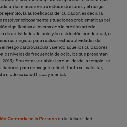
a, en los últimos años empiezan a aparecer estudios que
eran la relación entre estos estresores y el riesgo
r ejemplo, la autoeficacia del cuidador, es decir, la
de resolver exitosamente situaciones problemáticas del
ón significativa e inversa con la presión arterial
ncia de actividades de ocio y la restricción conductual, o
mos restringidos para realizar estas actividades de
el riesgo cardiovascular, siendo aquellos cuidadores
bajos niveles de frecuencia de ocio, los que presentan
 2013). Son estas variables las que, desde la terapia, se
uidadores para conseguir reducir tanto su malestar,
te modo su salud física y mental.
ión Centrada en la Persona
de la Universidad