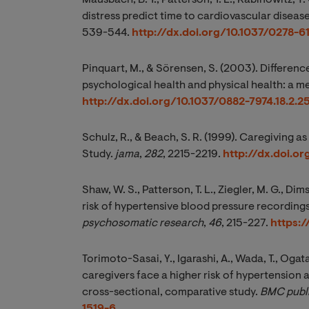
Mausbach, B. T., Patterson, T. L., Rabinowitz, Y.
distress predict time to cardiovascular diseas
539-544.
http://dx.doi.org/10.1037/0278-6
Pinquart, M., & Sörensen, S. (2003). Differen
psychological health and physical health: a m
http://dx.doi.org/10.1037/0882-7974.18.2.2
Schulz, R., & Beach, S. R. (1999). Caregiving as
Study.
jama
,
282
, 2215-2219.
http://dx.doi.or
Shaw, W. S., Patterson, T. L., Ziegler, M. G., Dim
risk of hypertensive blood pressure recordin
psychosomatic research
,
46
, 215-227.
https:
Torimoto-Sasai, Y., Igarashi, A., Wada, T., Oga
caregivers face a higher risk of hypertension a
cross-sectional, comparative study.
BMC publi