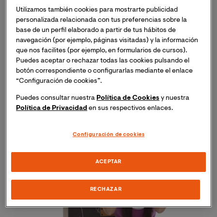
por encima de la media.
Utilizamos también cookies para mostrarte publicidad
personalizada relacionada con tus preferencias sobre la
base de un perfil elaborado a partir de tus hábitos de
Según estas pruebas
, la resolución de problemas
navegación (por ejemplo, páginas visitadas) y la información
sería la competencia en la que los estudiantes
que nos facilites (por ejemplo, en formularios de cursos).
españoles encuentran mayores dificultades
,
Puedes aceptar o rechazar todas las cookies pulsando el
mientras que podrían orientarse correctamente en una
botón correspondiente o configurarlas mediante el enlace
mapa para calcular la ruta más corta.
“Configuración de cookies”.
Puedes consultar nuestra
Política de Cookies
y nuestra
Política de Privacidad
en sus respectivos enlaces.
Configuración de cookies
ACEPTAR
RECHAZAR