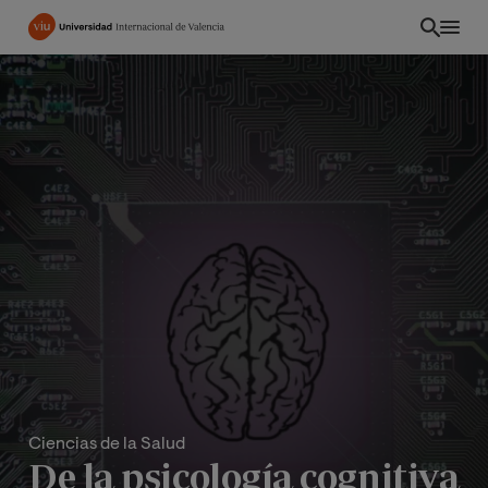
Pasar
al
contenido
principal
Ciencias de la Salud
De la psicología cognitiva