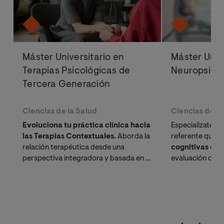
Máster Universitario en
Máster Univ
Terapias Psicológicas de
Neuropsicol
Tercera Generación
Ciencias de la Salud
Ciencias de la
Evoluciona tu práctica clínica hacia
Especialízate c
las Terapias Contextuales.
Aborda la
referente que a
relación terapéutica desde una
cognitivas
desd
perspectiva integradora y basada en la
evaluación diagn
evidencia científica.
intervención int
baremable en 
proyección inte
para psicólogos
excelencia clínic