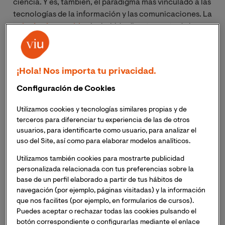
ciencia. Y es, también, el paradigma más vinculado a las
tecnologías de la información y las comunicaciones. La
psicología cognitiva
ha bebido directamente de los
desarrollos en el campo cibernético e informático,
pero también ha servido de inspiración y sostén a
muchos de los avances y objetivos actuales en esas
¡Hola! Nos importa tu privacidad.
disciplinas tecnológicas. El objetivo máximo ahora
mismo, el que está en boca de todos:
construir
Configuración de Cookies
máquinas que reflejen la más humanas de nuestras
Utilizamos cookies y tecnologías similares propias y de
habilidades, la inteligencia.
El desarrollo de la
terceros para diferenciar tu experiencia de las de otros
inteligencia artificial pasa necesariamente por el
usuarios, para identificarte como usuario, para analizar el
conocimiento de principios básicos de la psicología
uso del Site, así como para elaborar modelos analíticos.
cognitiva. Hay una forma de inteligencia artificial, la
llamada computación
cognitiva
, que parece erigirse
Utilizamos también cookies para mostrarte publicidad
personalizada relacionada con tus preferencias sobre la
en el intento más puro de emular la inteligencia, aún
base de un perfil elaborado a partir de tus hábitos de
más, la psiquis humana. Empecemos a conocerla.
navegación (por ejemplo, páginas visitadas) y la información
que nos facilites (por ejemplo, en formularios de cursos).
Descarga nuestra guía gratuita: Las áreas
Puedes aceptar o rechazar todas las cookies pulsando el
de la psicología y la aplicación de las
botón correspondiente o configurarlas mediante el enlace