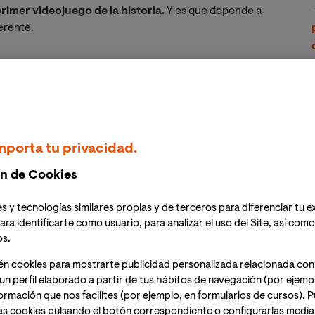
primer videojuego de la historia.
Y es que depende a
erente.
ego que ha evolucionado con el tiempo y mezcla
ica,
sector gamer
, científicos e informáticos) lo que
r videojuego del mundo.
mporta tu privacidad.
 videojuego de la
n de Cookies
s y tecnologías similares propias y de terceros para diferenciar tu e
ara identificarte como usuario, para analizar el uso del Site, así com
Respuesta larga,
dos videojuegos se disputan el
os.
én cookies para mostrarte publicidad personalizada relacionada con
un perfil elaborado a partir de tus hábitos de navegación (por ejemp
tulo de 1958 Tennis for Two, o lo que es lo mismo Tenis
nformación que nos facilites (por ejemplo, en formularios de cursos).
s videojuegos.
as cookies pulsando el botón correspondiente o configurarlas median