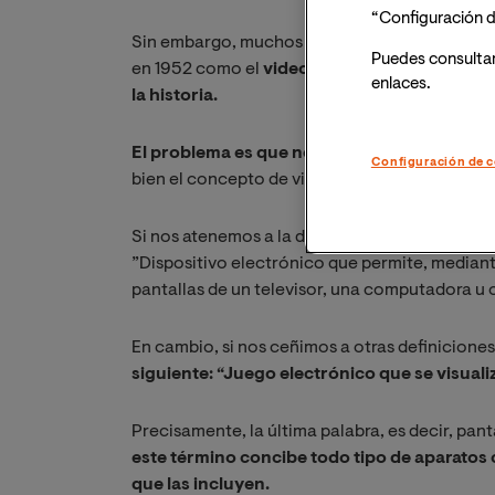
“Configuración d
Sin embargo, muchos otros ven en el juego OX
Puedes consulta
en 1952 como el
videojuego primigenio y el 
enlaces.
la historia.
El problema es que no hay unanimidad al re
Configuración de c
bien el concepto de videojuego.
Si nos atenemos a la definición clásica de vide
”Dispositivo electrónico que permite, median
pantallas de un televisor, una computadora u 
En cambio, si nos ceñimos a otras definicione
siguiente: “Juego electrónico que se visuali
Precisamente, la última palabra, es decir, pant
este término concibe todo tipo de aparatos 
que las incluyen.