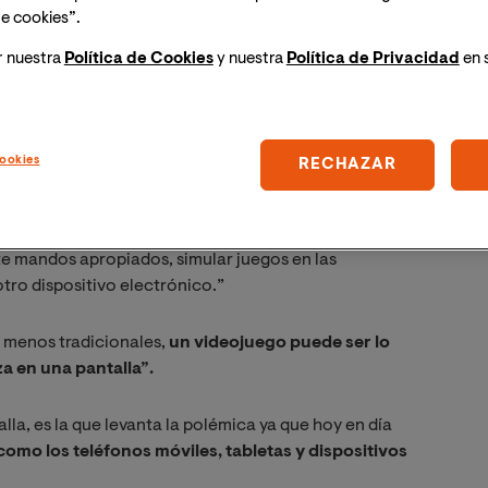
e cookies”.
O (Noughts and Crosses o Tres en raya) desarrollado
r nuestra
Política de Cookies
y nuestra
Política de Privacidad
en 
que debe recibir el nombre de
primer videojuego de
specto.
Como hemos dicho antes, la clave es distinguir
ookies
RECHAZAR
ojuego, la RAE dice lo siguiente:
te mandos apropiados, simular juegos en las
otro dispositivo electrónico.”
s menos tradicionales,
un videojuego puede ser lo
za en una pantalla”.
alla, es la que levanta la polémica ya que hoy en día
como los teléfonos móviles, tabletas y dispositivos