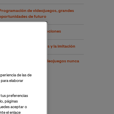
Programación de videojuegos, grandes
oportunidades de futuro
Los videojuegos y las emociones
Los videojuegos agresivos y la imitación
Juegos de Unity: crear videojuegos nunca
había sido tan fácil
xperiencia de las de
o para elaborar
 tus preferencias
lo, páginas
 Puedes aceptar o
te el enlace