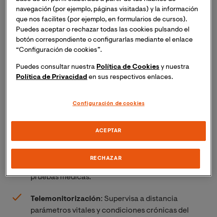
Clasificación y modalidades principales de la
navegación (por ejemplo, páginas visitadas) y la información
telemedicina
que nos facilites (por ejemplo, en formularios de cursos).
Puedes aceptar o rechazar todas las cookies pulsando el
La telemedicina se clasifica en diversas modalidades
botón correspondiente o configurarlas mediante el enlace
que, en su caso, hacen posible prestar servicios
“Configuración de cookies”.
médicos a distancia. Estas son las principales
Puedes consultar nuestra
Política de Cookies
y nuestra
categorías que debes contemplar:
Política de Privacidad
en sus respectivos enlaces.
Teleconsulta
: Promueve la comunicación entre
Configuración de cookies
paciente y profesional sanitario mediante
tecnologías de la información y la comunicación
(TIC).
ACEPTAR
Telediagnóstico
: Facilita el diagnóstico remoto a
RECHAZAR
través de la transmisión de datos clínicos y
pruebas médicas.
Telemonitorización
: Supervisa a distancia
parámetros vitales y condiciones crónicas del