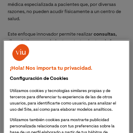
médica especializada a pacientes que, por diversas
razones, no pueden acudir físicamente a un centro de
salud.
Este enfoque innovador permite realizar
consultas,
diagnósticos, seguimientos y tratamientos de forma
remota
, contribuyendo así a la descentralización de la
asistencia sanitaria y optimizando los recursos. En
consecuencia, persigue mejorar la eficiencia al prestar
¡Hola! Nos importa tu privacidad.
servicios de salud, reducir costos —tanto para los
pacientes como para los sistemas sanitarios— y brindar
Configuración de Cookies
atención oportuna y de calidad.
Utilizamos cookies y tecnologías similares propias y de
terceros para diferenciar tu experiencia de las de otros
En un escenario donde la rapidez y la accesibilidad son
usuarios, para identificarte como usuario, para analizar el
cruciales, la telemedicina es un pilar fundamental para
uso del Site, así como para elaborar modelos analíticos.
garantizar una cobertura sanitaria más equitativa y
Utilizamos también cookies para mostrarte publicidad
satisfactoria para la población en general.
personalizada relacionada con tus preferencias sobre la
base de un perfil elaborado a partir de tus hábitos de