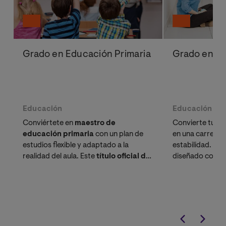
Grado en Educación Primaria
Grado en Ed
Educación
Educación
Conviértete en
maestro de
Convierte tu pa
educación primaria
con un plan de
en una carrera 
estudios flexible y adaptado a la
estabilidad. Es
realidad del aula. Este
título oficial de
diseñado combin
maestro
te ofrece las 5 menciones con
académica con la
mayor empleabilidad del sector
necesitas. Si ya
educativo.
solicita tu reco
gratuito y term
tiempo