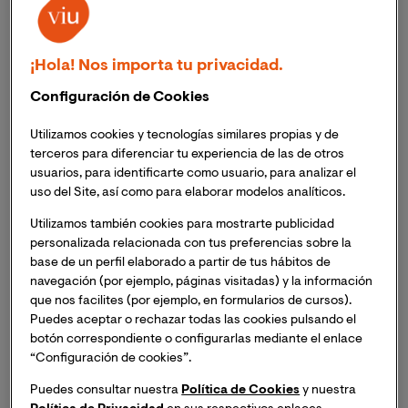
profesionales formados en
Matemáticas y
Estadística
son los que tiene las
tasas de paro más
bajas de España
según los últimos
datos de la
¡Hola! Nos importa tu privacidad.
Encuesta de Población Activa (EPA)
correspondientes al año 2014, facilitados
Configuración de Cookies
recientemente Instituto Nacional de Estadística (INE).
Derecho, Veterinaria
y las carreras y profesiones
Utilizamos cookies y tecnologías similares propias y de
terceros para diferenciar tu experiencia de las de otros
relacionadas con
la Salud y la Seguridad
también
usuarios, para identificarte como usuario, para analizar el
tienen unas
buenas perspectivas laborales, al igual
uso del Site, así como para elaborar modelos analíticos.
que ocurre con Magisterio
y el resto de carreras
relacionadas con la docencia.
Utilizamos también cookies para mostrarte publicidad
personalizada relacionada con tus preferencias sobre la
base de un perfil elaborado a partir de tus hábitos de
navegación (por ejemplo, páginas visitadas) y la información
que nos facilites (por ejemplo, en formularios de cursos).
Puedes aceptar o rechazar todas las cookies pulsando el
botón correspondiente o configurarlas mediante el enlace
“Configuración de cookies”.
Puedes consultar nuestra
Política de Cookies
y nuestra