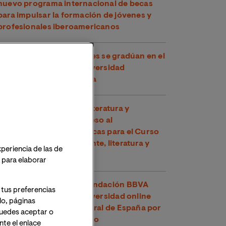
nuevo programa internacional de becas
para impulsar la formación de jóvenes y
profesionales iberoamericanos
Más de 18.000 estudiantes se gradúan en el
curso 2025/26 de la Universidad
Internacional de Valencia
La Cátedra Planeta de Literatura y
Sociedad impulsa el acceso al
conocimiento con 30 becas para el Curso
de Verano "Medio ambiente, literatura y
xperiencia de las de
cómic"
o para elaborar
El U-Ranking 2026 de Fundación BBVA
 tus preferencias
señala a VIU como la universidad online
lo, páginas
con mejor inserción laboral de España por
 Puedes aceptar o
segundo año consecutivo
te el enlace