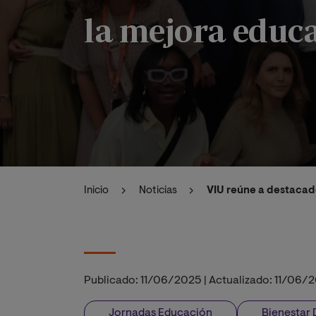
la mejora educ
Inicio
Noticias
VIU reúne a destacado
Publicado:
11/06/2025
|
Actualizado:
11/06/
Jornadas Educación
Bienestar