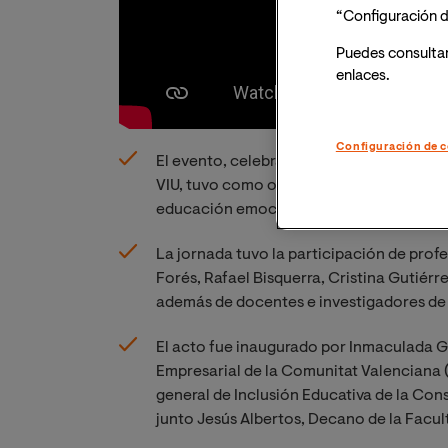
“Configuración d
Puedes consulta
enlaces.
Configuración de c
El evento, celebrado en el auditorio de l
VIU, tuvo como objetivo empoderar a los
educación emocional, manejo de la diver
La jornada tuvo la participación de pro
Forés, Rafael Bisquerra, Cristina Gutiérr
además de docentes e investigadores de 
El acto fue inaugurado por Inmaculada G
Empresarial de la Comunitat Valenciana 
general de Inclusión Educativa de la Con
junto Jesús Albertos, Decano de la Facul