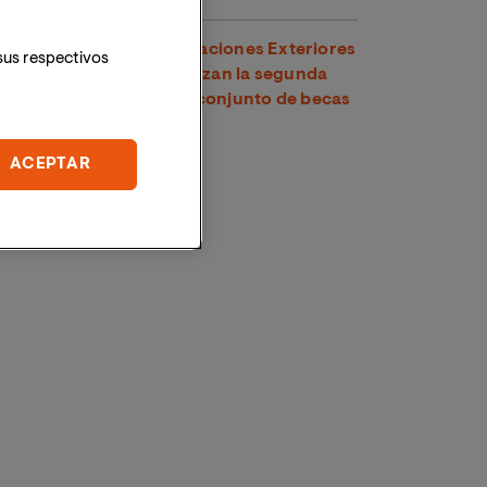
VIU y el Ministerio de Relaciones Exteriores
sus respectivos
y Culto de Costa Rica lanzan la segunda
edición de su programa conjunto de becas
para maestrías oficiales
ACEPTAR