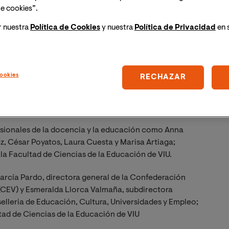
e cookies”.
r nuestra
Política de Cookies
y nuestra
Política de Privacidad
en 
ookies
RECHAZAR
a CEV, por la Facultad de Ciencias de la Educación de
 docentes mediante herramientas prácticas en
sidad y uso responsable de la tecnología.
fesionales de la docencia y la educación como Anna
ez, César Poyatos, Laura Cuesta y Marisa Artiaga;
la Facultad de Ciencias de la Educación de VIU.
arcía Pardo, directora general de la Confederación
(CEV) y Esmeralda Llorca Valmaña, subdirectora
selleria de Educación, Cultura, Universidades y Empleo;
tad de Ciencias de la Educación de VIU