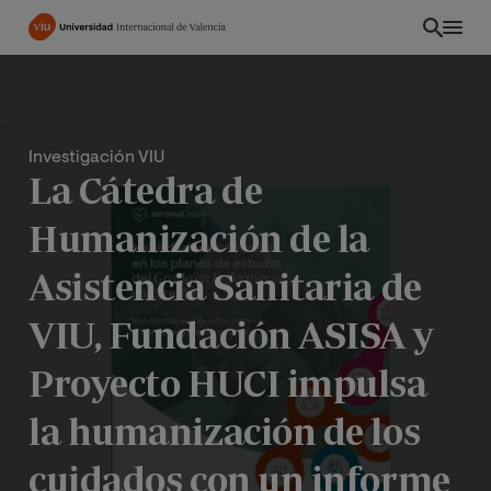
Pasar
al
contenido
principal
Investigación VIU
La Cátedra de
Humanización de la
Asistencia Sanitaria de
VIU, Fundación ASISA y
Proyecto HUCI impulsa
ES
la humanización de los
cuidados con un informe