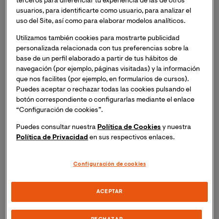
terceros para diferenciar tu experiencia de las de otros
usuarios, para identificarte como usuario, para analizar el
uso del Site, así como para elaborar modelos analíticos.
Utilizamos también cookies para mostrarte publicidad
personalizada relacionada con tus preferencias sobre la
base de un perfil elaborado a partir de tus hábitos de
navegación (por ejemplo, páginas visitadas) y la información
que nos facilites (por ejemplo, en formularios de cursos).
Puedes aceptar o rechazar todas las cookies pulsando el
botón correspondiente o configurarlas mediante el enlace
Investigadoras de la Universidad Internacional de
“Configuración de cookies”.
Valencia (VIU) analizan la presencia de
competencias humanistas en los planes de
Puedes consultar nuestra
Política de Cookies
y nuestra
estudio del Grado en Enfermería en España.
Política de Privacidad
en sus respectivos enlaces.
El trabajo cuenta con el respaldo de la Cátedra de
Configuración de cookies
Humanización de la Asistencia Sanitaria de VIU,
Fundación ASISA y Proyecto HUCI.
ACEPTAR
El informe refuerza el compromiso de VIU con una
formación con impacto social y académico en los