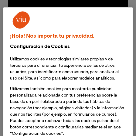
¡Hola! Nos importa tu privacidad.
Configuración de Cookies
Utilizamos cookies y tecnologías similares propias y de
terceros para diferenciar tu experiencia de las de otros
La
Dra. Sofía Barrón Abad
, doctora en historia del arte
usuarios, para identificarte como usuario, para analizar el
y PDI de VIU ha sido nombrada directora artística del
uso del Site, así como para elaborar modelos analíticos.
Museo de Arte Contemporáneo Vicente Aguilera
Utilizamos también cookies para mostrarte publicidad
Cerni (MACVAC)
.
Fundado en la década de los ‘70 en
personalizada relacionada con tus preferencias sobre la
Vilafamés (Castellón), el museo atesora una colección
base de un perfil elaborado a partir de tus hábitos de
de más de 800 obras de diversas corrientes del arte
navegación (por ejemplo, páginas visitadas) y la información
contemporáneo y está ubicado en el Palau del Batlle
que nos facilites (por ejemplo, en formularios de cursos).
(Palacio del Bayle), del siglo XV.
Puedes aceptar o rechazar todas las cookies pulsando el
botón correspondiente o configurarlas mediante el enlace
“Configuración de cookies”.
El nombramiento de la Dra. Barrón Abad se inscribe