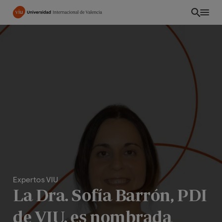
Pasar
al
contenido
principal
Expertos VIU
ES
La Dra. Sofía Barrón, PDI
de VIU, es nombrada