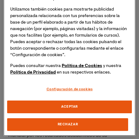
El Economista en donde analiza la representatividad
del
Informe PISA
sobre la realidad educativa de
Utilizamos también cookies para mostrarte publicidad
España. Entre otras cosas, la Doctora en Física,
personalizada relacionada con tus preferencias sobre la
base de un perfil elaborado a partir de tus hábitos de
Astronomía y Astrofísica señala que “Existen
navegación (por ejemplo, páginas visitadas) y la información
numerosas referencias en el ámbito pedagógico donde
que nos facilites (por ejemplo, en formularios de cursos).
se sugiere que las pruebas realizadas por PISA no
Puedes aceptar o rechazar todas las cookies pulsando el
abarcan todo el conjunto de enseñanzas que se
botón correspondiente o configurarlas mediante el enlace
imparten en los centros educativos.” Porque “en los
“Configuración de cookies”.
centros educativos existe variables que PISA no tiene
Puedes consultar nuestra
Política de Cookies
y nuestra
en cuenta y que pueden dar un resultado sesgado hacia
Política de Privacidad
en sus respectivos enlaces.
un tipo concreto de conocimiento adquirido, de
manera que el resultado mostrado podría considerarse
Configuración de cookies
parcial.” Por lo que propone que sería conveniente que
la OECD utilizara los países con un mayor inversión en
Educación como referentes para crear un modelo
ACEPTAR
educativo que ofrezca una formación de alta calidad
“Estos países, con un PIB mayor, invierten un mayor
RECHAZAR
porcentaje en educación y son referentes a nivel
mundial por los resultados académicos de su