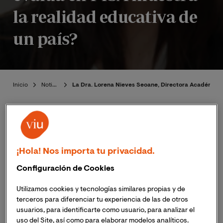
la realidad educativa de
un país?
Inicio
Noticias
La Dra. Lorena Nieves Seoane, Directora Académica de
¡Hola! Nos importa tu privacidad.
Publicado:
23/12/2019
|
Actualizado:
06/11/2023
Configuración de Cookies
La Dra. Lorena Nieves Seoane, Directora Académica
Utilizamos cookies y tecnologías similares propias y de
terceros para diferenciar tu experiencia de las de otros
del
Área de Ciencia y Tecnología
de la Universidad
usuarios, para identificarte como usuario, para analizar el
Internacional de Valencia ha publicado un artículo en
uso del Site, así como para elaborar modelos analíticos.