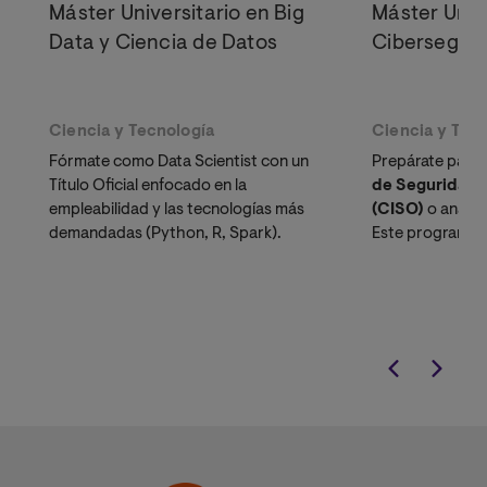
Máster Universitario en Big
Máster Univ
Data y Ciencia de Datos
Cibersegur
Ciencia y Tecnología
Ciencia y Tec
Fórmate como Data Scientist con un
Prepárate para
Título Oficial enfocado en la
de Seguridad d
empleabilidad y las tecnologías más
(CISO)
o analis
demandadas (Python, R, Spark).
Este programa t
formación técni
estratégica, dis
alta demanda d
protección de ac