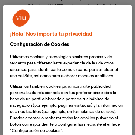
y la Cátedra VIU-NED en Neurociencia Global y
Cambio Social, en colaboración con el Hospital
Universitario de la Ribera y la Generalitat
Valenciana
¡Hola! Nos importa tu privacidad.
El
Hospital Universitario de la Ribera, en Alzira
Configuración de Cookies
(Valencia)
ha vuelto a ser el escenario de una nueva
edición del Curso en Neuroanatomía Clínico-
Utilizamos cookies y tecnologías similares propias y de
quirúrgica, organizado por la Fundación NED y la
terceros para diferenciar tu experiencia de las de otros
Cátedra VIU-NED en Neurociencia Global y Cambio
usuarios, para identificarte como usuario, para analizar el
uso del Site, así como para elaborar modelos analíticos.
Social en colaboración con el hospital y la Generalitat
Valenciana.
Utilizamos también cookies para mostrarte publicidad
personalizada relacionada con tus preferencias sobre la
base de un perfil elaborado a partir de tus hábitos de
Imagen
navegación (por ejemplo, páginas visitadas) y la información
que nos facilites (por ejemplo, en formularios de cursos).
Puedes aceptar o rechazar todas las cookies pulsando el
botón correspondiente o configurarlas mediante el enlace
“Configuración de cookies”.