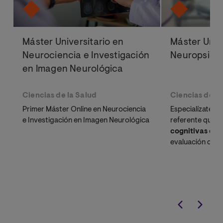
Máster Universitario en
Máster Univ
Neurociencia e Investigación
Neuropsicol
en Imagen Neurológica
Ciencias de la Salud
Ciencias de la
Primer Máster Online en Neurociencia
Especialízate c
e Investigación en Imagen Neurológica
referente que a
cognitivas
desd
evaluación diagn
intervención int
baremable en 
proyección inte
para psicólogos
excelencia clínic