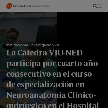
Pasar
al
contenido
principal
Institucional
| Investigación VIU
La Cátedra VIU-NED
participa por cuarto año
consecutivo en el curso
de especialización en
ES
Neuroanatomía Clínico-
quirúrgica en el Hospital