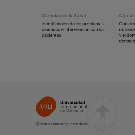
Ciencias de la Salud
Cienci
Identificación de los problemas
Con el m
bioéticos e intervención con los
obtendr
pacientes
y el dom
demanda
como Ma
Optimiz
de man
práctic