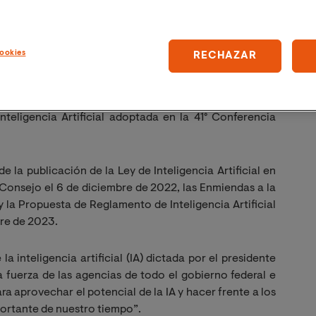
A puede poner en crisis algunos elementos de la
do el uso masivo de estas innovaciones por la falta de
.
ookies
RECHAZAR
derar entre otros aspectos:
nteligencia Artificial adoptada en la 41° Conferencia
e la publicación de la Ley de Inteligencia Artificial en
Consejo el 6 de diciembre de 2022, las Enmiendas a la
y la Propuesta de Reglamento de Inteligencia Artificial
bre de 2023.
a inteligencia artificial (IA) dictada por el presidente
a fuerza de las agencias de todo el gobierno federal e
 aprovechar el potencial de la IA y hacer frente a los
portante de nuestro tiempo”.