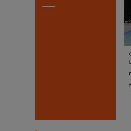
E
T
f
T