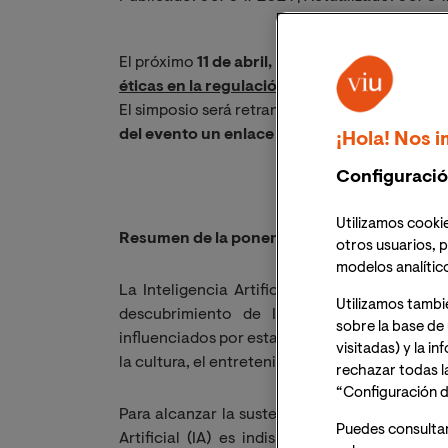
El próximo
11 de abril,
la Facultad de Ciencias
éticas en la regulación de la inteligencia artif
El simposio será retransmitido en directo vía o
del evento un enlace para acceder a la sesió
¡Hola! Nos i
Configuració
Utilizamos cookie
Resumen de la ponencia
otros usuarios, p
modelos analític
La Inteligencia Artificial será a corto pla
Utilizamos tambi
descubrimiento de Internet, ya que todo
sobre la base de 
influenciados por esta tecnología la agricultur
visitadas) y la i
la cultura, el entretenimiento, y la salud.
rechazar todas l
“Configuración d
Para alcanzar la sustentabilidad de las mejore
Puedes consulta
Artificial (IA) es indispensable establecer