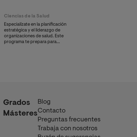
Ciencias de la Salud
Especialízate en la planificación
estratégica y el liderazgo de
organizaciones de salud. Este
programa te prepara para
asumir roles directivos,
permitiéndote evolucionar
desde la práctica asistencial
hacia la gestión de unidades
clínicas y centros hospitalarios.
Blog
Grados
Contacto
Másteres
Preguntas frecuentes
Trabaja con nosotros