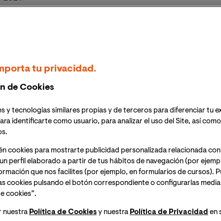
 Sociales celebrará la masterclass
"Consideraciones
icial"
a partir de las 18:00h (hora España peninsular).
nline.
Inscripción necesaria. Recibirás el mismo día
n.
mporta tu privacidad.
n de Cookies
s y tecnologías similares propias y de terceros para diferenciar tu e
ara identificarte como usuario, para analizar el uso del Site, así com
os.
zo tan trascendental como hace unas décadas lo fue el
én cookies para mostrarte publicidad personalizada relacionada con
s los sectores de nuestra sociedad están siendo
un perfil elaborado a partir de tus hábitos de navegación (por ejemp
a, la industria, el comercio, los servicios, la educación,
nformación que nos facilites (por ejemplo, en formularios de cursos).
as cookies pulsando el botón correspondiente o configurarlas median
e cookies”.
s prácticas en el uso de las soluciones de Inteligencia
r nuestra
Política de Cookies
y nuestra
Política de Privacidad
en 
 un marco regulatorio, que debería ser elaborado con