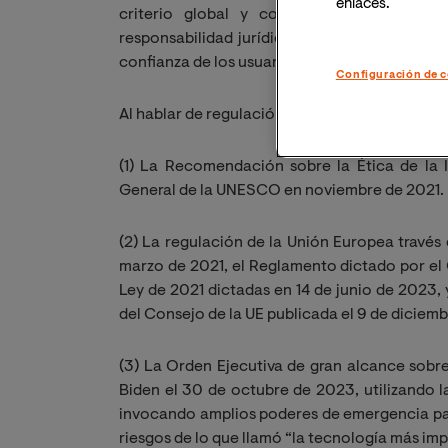
enlaces.
criterio global y considerando que la I
responsabilidad jurídica tradicional, limitan
confianza de los usuarios para su uso intensivo
Configuración de c
Al hablar de regulación de la IA hay que consi
(1) La Recomendación sobre la Ética de la I
General de la UNESCO en noviembre de 2021.
(2) La regulación de la Unión Europea través d
marzo de 2021, el Reglamento dictado por el 
Ley de 2021 dictadas en 14 de junio de 2023, 
del Consejo de la UE publicada el 9 de diciem
(3) La Orden Ejecutiva de gran alcance sobre l
Biden el 30 de octubre de 2023, utilizando l
invocando amplios poderes de emergencia para
riesgos de lo que llamó “la tecnología más im