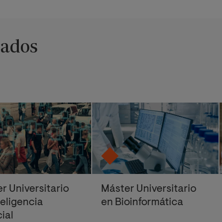
nados
r Universitario
Máster Universitario
teligencia
en Bioinformática
cial