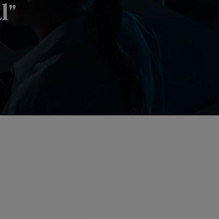
l"
ial"