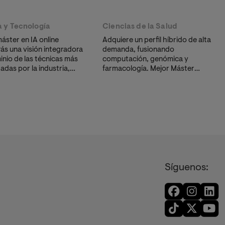
a y Tecnología
Ciencias de la Salud
áster en IA online
Adquiere un perfil híbrido de alta
ás una visión integradora
demanda, fusionando
inio de las técnicas más
computación, genómica y
das por la industria,
farmacología. Mejor Máster
chine Learning y
Online en Bioinformática por el
ación Computacional,
Ranking El mundo 2025.
era totalmente
a.
Síguenos: