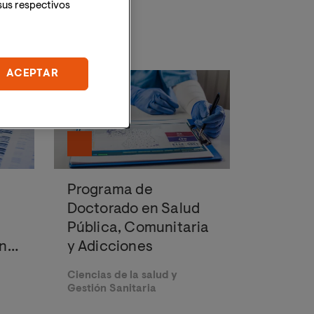
sus respectivos
ad posible.
ACEPTAR
Programa de
Doctorado en Salud
Pública, Comunitaria
nal
y Adicciones
Ciencias de la salud y
Gestión Sanitaria