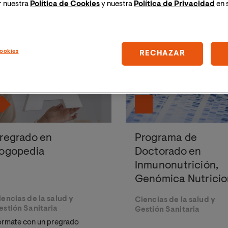
r nuestra
Política de Cookies
y nuestra
Política de Privacidad
en 
res educativos se pondrá en contacto contigo a la mayor breved
ookies
RECHAZAR
azas limitadas
regrado en
Programa de
ogopedia
Doctorado en
Inmunonutrición,
Genómica Nutricio
y Alimentación
iencias de la salud y
Ciencias de la salud y
estión Sanitaria
Gestión Sanitaria
órmate con un pregrado