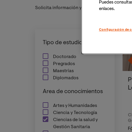
Puedes consulta
Solicita información y uno de nuestros aseso
enlaces.
Configuración de c
Pl
Tipo de estudios
Doctorado
Pregrados
Maestrías
Diplomados
P
L
Area de conocimientos
Artes y Humanidades
Ciencia y Tecnología
C
Ciencias de la salud y
G
Gestión Sanitaria
F