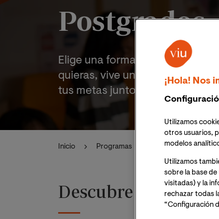
Postgrados
Elige una formación online de e
quieras, vive una experiencia un
¡Hola! Nos i
tus metas junto a nosotros.
Configuració
Utilizamos cookie
otros usuarios, p
modelos analític
Inicio
Programas
Ciencias salud
Utilizamos tambi
sobre la base de 
visitadas) y la i
Descubre la oferta 
rechazar todas l
“Configuración d