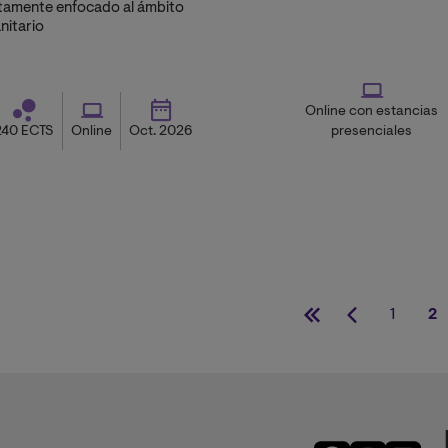
ltamente enfocado al ámbito
nitario
Online con estancias
240 ECTS
Online
Oct. 2026
presenciales
1
2
Primera
Página
Página
P
página
anterior
ac