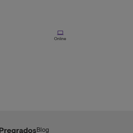
Online
ágina
tual
Blog
Pregrados