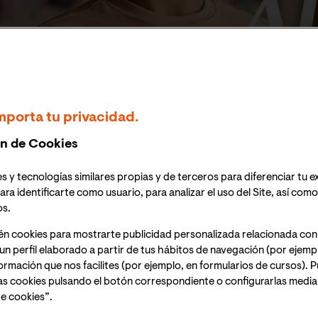
xcelencia, estudia dónde y cuándo
iversitaria internacional y alcanza
mporta tu privacidad.
n de Cookies
s y tecnologías similares propias y de terceros para diferenciar tu e
ara identificarte como usuario, para analizar el uso del Site, así com
os.
én cookies para mostrarte publicidad personalizada relacionada con
un perfil elaborado a partir de tus hábitos de navegación (por ejemp
nformación que nos facilites (por ejemplo, en formularios de cursos).
formativa y alcanza tu propó
as cookies pulsando el botón correspondiente o configurarlas median
e cookies”.