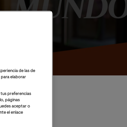
xperiencia de las de
o para elaborar
 tus preferencias
lo, páginas
 Puedes aceptar o
sito
te el enlace