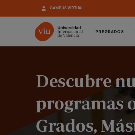
Pasar
CAMPUS VIRTUAL
al
contenido
principal
PREGRADOS
Descubre nu
programas o
Grados, Mást