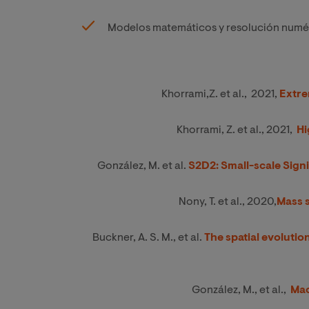
Modelos matemáticos y resolución numé
Khorrami,Z. et al., 2021,
Extre
Khorrami, Z. et al., 2021,
Hi
González, M. et al.
S2D2: Small-scale Sign
Nony, T. et al., 2020,
Mass s
Buckner, A. S. M., et al.
The spatial evolutio
González, M., et al.,
Mac