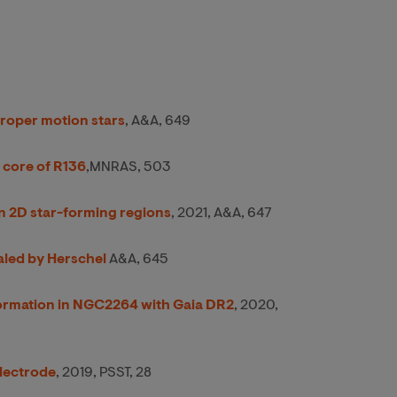
proper motion stars
, A&A, 649
 core of R136
,MNRAS, 503
in 2D star-forming regions
, 2021, A&A, 647
aled by Herschel
A&A, 645
r formation in NGC2264 with Gaia DR2
, 2020,
lectrode
, 2019, PSST, 28