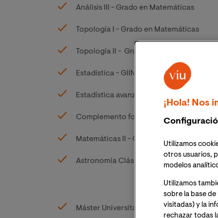
Análisis III - Grado en Matemáticas
Topología I - Grado en Matemáticas
Topología II - Grado en Matemáticas
Estadística - GIIN
Estadística avanzada - MBID
¡Hola! Nos i
Complemento formativo: Herramientas de
Configuració
Matemáticas II - GIOI
Utilizamos cookie
otros usuarios, p
Astronomía Clásica e Instrumentación 
modelos analític
Utilizamos tambi
sobre la base de 
visitadas) y la i
Máster Universitario en Análisis y visual
rechazar todas l