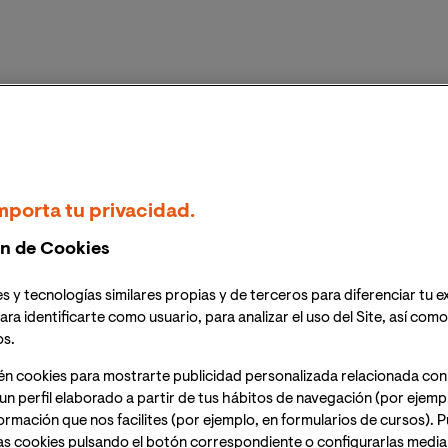
mporta tu privacidad.
 estadística - MBID
n de Cookies
s y tecnologías similares propias y de terceros para diferenciar tu e
ara identificarte como usuario, para analizar el uso del Site, así com
Astronómica - MAST
os.
Titulación, institución y año de finalización:
én cookies para mostrarte publicidad personalizada relacionada con
un perfil elaborado a partir de tus hábitos de navegación (por ejemp
nformación que nos facilites (por ejemplo, en formularios de cursos).
ización de Datos Masivos - UNIR, 2019
as cookies pulsando el botón correspondiente o configurarlas median