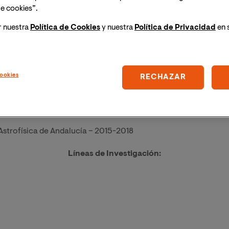
e cookies”.
sidad de Granada, 2013
r nuestra
Política de Cookies
y nuestra
Política de Privacidad
en 
d de Santiago de Compostela, 2006
Experiencia Profesional:
ookies
RECHAZAR
Planetologie et Astrophysique de Grenoble: 2019-2021
019
 Astrofísica de Andalucía – 2015-2018
Líneas de Investigación: