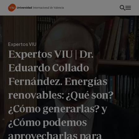
Pasar
al
contenido
principal
Expertos VIU
Expertos VIU | Dr.
Eduardo Collado
Fernández. Energías
renovables: ¿Qué son?
¿Cómo generarlas? y
EC
¿Cómo podemos
aprovecharlas para