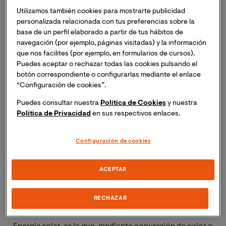
recursos finitos, no generan contaminantes.
Utilizamos también cookies para mostrarte publicidad
personalizada relacionada con tus preferencias sobre la
Como ejemplo de energías renovables, tenemos la
base de un perfil elaborado a partir de tus hábitos de
energía eólica, la solar (térmica y fotovoltaica), la
navegación (por ejemplo, páginas visitadas) y la información
biomasa, el biogás, los biocombustibles, los pequeños
que nos facilites (por ejemplo, en formularios de cursos).
aprovechamientos hidroeléctricos y la geotermia
Puedes aceptar o rechazar todas las cookies pulsando el
botón correspondiente o configurarlas mediante el enlace
entre otros
“Configuración de cookies”.
La energía eólica hace referencia a aquellas
Puedes consultar nuestra
Política de Cookies
y nuestra
Política de Privacidad
en sus respectivos enlaces.
tecnologías y aplicaciones en que se aprovecha la
energía cinética del viento, convirtiéndola a energía
mecánica o eléctrica. Existen dos tipos principales de
Configuración de cookies
máquinas que aprovechan la energía contenida en el
viento: los molinos, que se utilizan fundamentalmente
ACEPTAR
para bombeo mecánico de agua (algo muy común en el
campo), y los aerogeneradores, equipos especialmente
RECHAZAR
diseñados para producir electricidad.