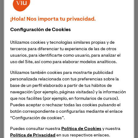
representante de deportistas
, y en este caso de
futbolistas.
¡Hola! Nos importa tu privacidad.
Son numerosos aquellos que se pasan el tiempo
Configuración de Cookies
preocupados por buscar información y cursos para
prepararse de la mejor forma el examen de la Real
Utilizamos cookies y tecnologías similares propias y de
Federación Española de Fútbol que otorgaba la
terceros para diferenciar tu experiencia de las de otros
licencia, pero
este examen ya no es necesario, como
usuarios, para identificarte como usuario, para analizar el
tampoco lo es la licencia
. Hoy en día, cualquier
uso del Site, así como para elaborar modelos analíticos.
persona que así lo quiera puede dedicarse al mundo
Utilizamos también cookies para mostrarte publicidad
profesional de la intermediación de futbolistas.
personalizada relacionada con tus preferencias sobre la
base de un perfil elaborado a partir de tus hábitos de
El cambio en la reglamentación se produjo hace
navegación (por ejemplo, páginas visitadas) y la información
que nos facilites (por ejemplo, en formularios de cursos).
cinco años, más concretamente el 1 de abril de 2015
,
Puedes aceptar o rechazar todas las cookies pulsando el
cuando se comenzaron a aplicar las nuevas normas de
botón correspondiente o configurarlas mediante el enlace
la FIFA en relación a la figura de los representantes y la
“Configuración de cookies”.
ejecución de las normas por parte de las federaciones
Puedes consultar nuestra
Política de Cookies
y nuestra
de cada país.
Política de Privacidad
en sus respectivos enlaces.