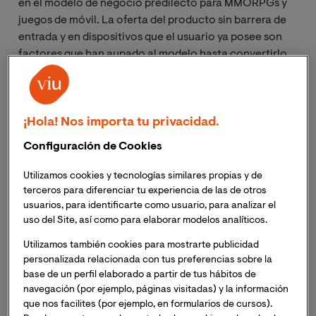
en el modelo de negocio predilecto para MMORPGs y
juegos de móvil. La oferta del producto sin barrera de
entrada y en dispositivos que el usuario ya posee son
factores que han aupado al modelo hasta convertirlo
en un fenómeno de masas. Sin embargo,
la apertura a
un público tan amplio conlleva la aceptación de las
pautas
que han sentado los juegos f2p. A continuación
te traemos las reglas más importantes que todo juego
¡Hola! Nos importa tu privacidad.
f2p debe cumplir para ser un producto competitivo
Configuración de Cookies
entre el bullicio de las aplicaciones móviles o ante los
gigantes juegos multijugador en línea.
Utilizamos cookies y tecnologías similares propias y de
terceros para diferenciar tu experiencia de las de otros
usuarios, para identificarte como usuario, para analizar el
Descarga nuestra guía gratuita:
uso del Site, así como para elaborar modelos analíticos.
Videojuegos. Las 5 tecnologías
vencedoras y las 5 olvidadadas en la
Utilizamos también cookies para mostrarte publicidad
pugna tecnológica
personalizada relacionada con tus preferencias sobre la
base de un perfil elaborado a partir de tus hábitos de
navegación (por ejemplo, páginas visitadas) y la información
Un tutorial impecable
que nos facilites (por ejemplo, en formularios de cursos).