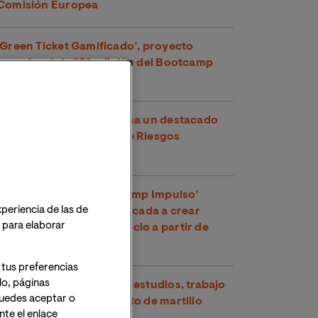
Comisión Europea
‘Green Ticket Gamificado’, proyecto
ganador de la 10ª edición del Bootcamp
Impulso del MBA de VIU
Un estudiante de VIU gana un destacado
premio en Prevención de Riesgos
Laborales
La IX edición del ‘Bootcamp Impulso’
xperiencia de las de
premia la innovación aplicada a crear
o para elaborar
nuevos modelos de negocio a partir de
residuos plásticos
 tus preferencias
lo, páginas
Lydia Cuesta Fernández: estudios, trabajo
 Puedes aceptar o
y competir en lanzamiento de martillo
te el enlace