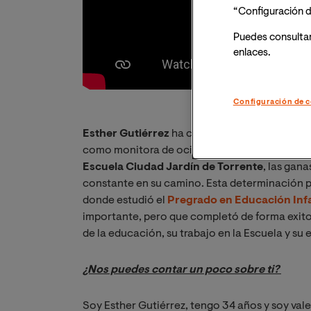
“Configuración d
Puedes consulta
enlaces.
Configuración de c
Esther Gutiérrez
ha convertido su vocación p
como monitora de ocio y tiempo libre en el ins
Escuela Ciudad Jardín de Torrente
, las gan
constante en su camino. Esta determinación por
donde estudió el
Pregrado en Educación Infa
importante, pero que completó de forma exito
de la educación, su trabajo en la Escuela y su
¿Nos puedes contar un poco sobre ti? 
Soy Esther Gutiérrez, tengo 34 años y soy val