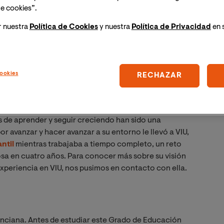
e cookies”.
r nuestra
Política de Cookies
y nuestra
Política de Privacidad
en 
ookies
RECHAZAR
or enseñar en su profesión. Desde sus comienzos
tituto, hasta su posición actual
directora de la
as de aprender y seguir creciendo han sido una
 avanzar y hacer avanzar a su entorno le llevó a VIU,
ntil
mientras trabajaba a tiempo completo, un reto
sa en cuatro años. Para conocer más sobre su visión
 experiencia en VIU, nos pusimos en contacto con ella.
enciana. Antes de estudiar este Grado de Educación