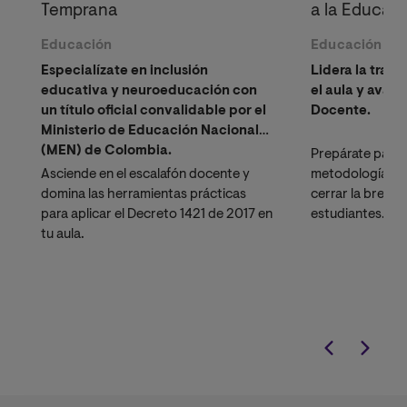
Temprana
a la Educac
Educación
Educación
Especialízate en inclusión
Lidera la trans
educativa y neuroeducación con
el aula y avanz
un título oficial convalidable por el
Docente.
Ministerio de Educación Nacional
(MEN) de Colombia.
Prepárate para 
Asciende en el escalafón docente y
metodologías di
domina las herramientas prácticas
cerrar la brech
para aplicar el Decreto 1421 de 2017 en
estudiantes. Es
tu aula.
en las herramie
innovación ped
Artificial (IA)
y 
potenciando tu p
en el sector pú