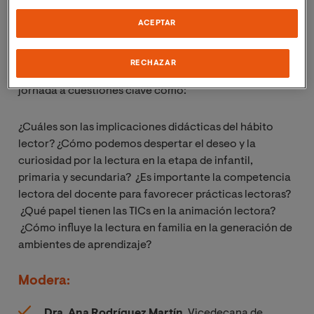
futuros maestros el valor de la lectura y acercar el
placer por la literatura serán los objetivos generales de
ACEPTAR
la sesión.
RECHAZAR
En este sentido, trataremos de dar respuesta en esta
jornada a cuestiones clave como:
¿Cuáles son las implicaciones didácticas del hábito
lector? ¿Cómo podemos despertar el deseo y la
curiosidad por la lectura en la etapa de infantil,
primaria y secundaria? ¿Es importante la competencia
lectora del docente para favorecer prácticas lectoras?
¿Qué papel tienen las TICs en la animación lectora?
¿Cómo influye la lectura en familia en la generación de
ambientes de aprendizaje?
Modera:
Dra. Ana Rodríguez Martín.
Vicedecana de