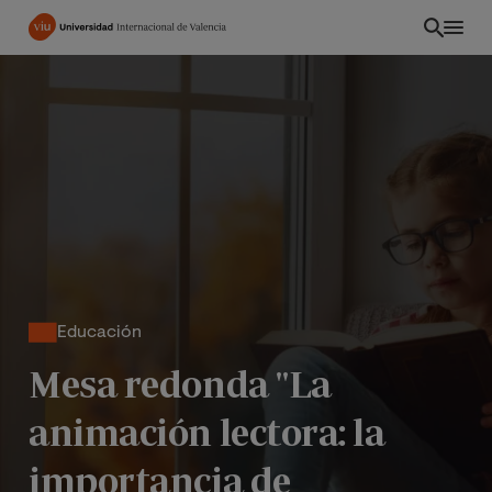
Pasar
al
contenido
principal
Educación
Mesa redonda "La
CO
animación lectora: la
importancia de