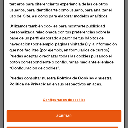
lugar la Masterclass virtual "Aplicaciones Clínicas de la
terceros para diferenciar tu experiencia de las de otros
Psicoterapia Analítico Funcional (FAP)".
Inscripción
usuarios, para identificarte como usuario, para analizar el
uso del Site, así como para elaborar modelos analíticos.
necesaria. Recibirás el mismo día del evento un
enlace para acceder a la sesión online.
Utilizamos también cookies para mostrarte publicidad
personalizada relacionada con tus preferencias sobre la
base de un perfil elaborado a partir de tus hábitos de
A lo largo de esta masterclass, organizada desde
navegación (por ejemplo, páginas visitadas) y la información
nuestra
Maestría Oficial virtual en Terapias
que nos facilites (por ejemplo, en formularios de cursos).
Psicológicas de Tercera Generación
, se expondrá la
Puedes aceptar o rechazar todas las cookies pulsando el
Psicoterapia Analítico Funcional
(FAP; Kohlenberg y
botón correspondiente o configurarlas mediante el enlace
Tsai, 1991; Tsai et al., 2009) que se concibe como una
“Configuración de cookies”.
intervención conductual para abordar problemas
Puedes consultar nuestra
Política de Cookies
y nuestra
clínicos complejos que ocurren en la vida diaria. Los
Política de Privacidad
en sus respectivos enlaces.
terapeutas pueden observar y evocar estos
comportamientos problemáticos durante la sesión
Configuración de cookies
clínica, siendo esencial la alianza terapéutica como
vehículo del cambio clínico durante la propia terapia.
ACEPTAR
La Psicoterapia Analítica Funcional (FAP) es una de las