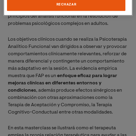
denominadas
terapias de tercera generación
, de
RECHAZAR
origen conductual y contextual, que aplica los
principios del análisis funcional en la resolución de
problemas psicológicos complejos en adultos.
Los objetivos clínicos cuando se realiza la Psicoterapia
Analítico Funcional van dirigidos a observar y provocar
comportamientos clínicamente relevantes, reforzar de
manera diferencial y contingente un comportamiento
más adaptativo en la sesión. La evidencia empírica
muestra que FAP es un
enfoque eficaz para lograr
mejoras clínicas en diferentes entornos y
condiciones
, además produce efectos sinérgicos en
combinación con otras aproximaciones como la
Terapia de Aceptación y Compromiso, la Terapia
Cognitivo-Conductual entre otras modalidades.
En esta masterclass se ilustrará como el terapeuta
emplea la propia relación terapéutica para ayudar a las