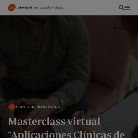
Pasar
al
contenido
principal
Ciencias de la Salud
CO
Masterclass virtual
"Aplicaciones Clínicas de