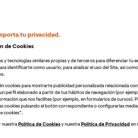
a y mujeres que desafiaron su tiempo.
onajes inolvidables y grandes dilemas morales?
mporta tu privacidad.
ar),
10:00h (hora Colombia)
, te invitamos a una nueva
rir y debatir
La Toffana
, la aclamada novela de
n de Cookies
avera de Novela 2025.
s y tecnologías similares propias y de terceros para diferenciar tu e
a del evento un enlace para acceder a la sesión.
ara identificarte como usuario, para analizar el uso del Site, así com
os.
én cookies para mostrarte publicidad personalizada relacionada con
un perfil elaborado a partir de tus hábitos de navegación (por ejemp
nformación que nos facilites (por ejemplo, en formularios de cursos).
te en leyenda.
as cookies pulsando el botón correspondiente o configurarlas median
e cookies”.
na figura tan controvertida como fascinante: para
ria; para otros, una mujer que se enfrentó a las
r nuestra
Política de Cookies
y nuestra
Política de Privacidad
en 
 época.