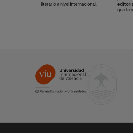
literario a nivel internacional.
editori
que te p
con exp