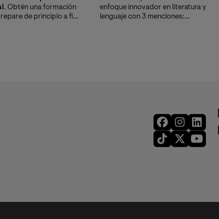
al
. Obtén una formación
enfoque innovador en literatura y
repare de principio a fin
lenguaje con 3 menciones:
ertos de Grupo Planeta.
Creación Literaria,
Comunicación y Sociedad, y
Literatura Hispanoamericana.