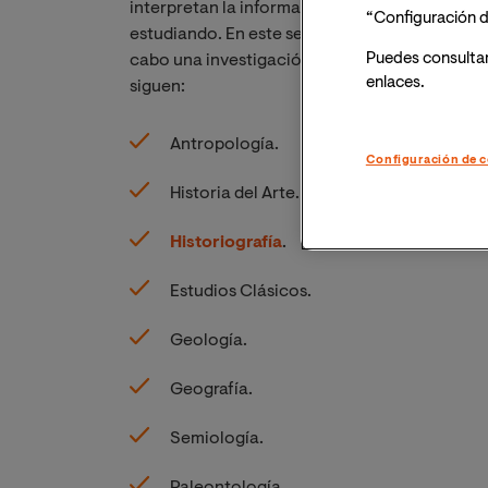
interpretan la información obtenida según sus
“Configuración d
estudiando. En este sentido, la arqueología e
Puedes consulta
cabo una investigación interdisciplinaria que c
enlaces.
siguen:
Antropología.
Configuración de c
Historia del Arte.
Historiografía
.
Estudios Clásicos.
Geología.
Geografía.
Semiología.
Paleontología.