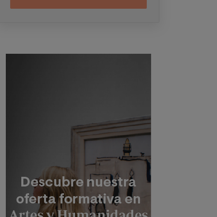
electrónicos (
WhatsApp
y/o correo
electrónico) y por medios telefónicos, siendo
eliminados una vez facilitada dicha
información y/o transcurridas las citadas
convocatorias.
Ud. podrá ejercer los derechos de acceso,
supresión, rectificación, oposición, limitación
Image
y portabilidad, mediante carta a Universitat
Internacional Valenciana – Valencian
International University S.L. - Apartado de
Correos 221 de Barcelona, o remitiendo un
email a
rgpd@universidadviu.com
. Asimismo,
cuando lo considere oportuno podrá
presentar una reclamación ante la Agencia
Española de protección de datos.
Podrá ponerse en contacto con nuestro
Delegado de Protección de Datos mediante
escrito dirigido a
dpo@planeta.es
o a Grupo
Planeta, At.: Delegado de Protección de
Datos, Avda. Diagonal 662-664, 08034
Barcelona.