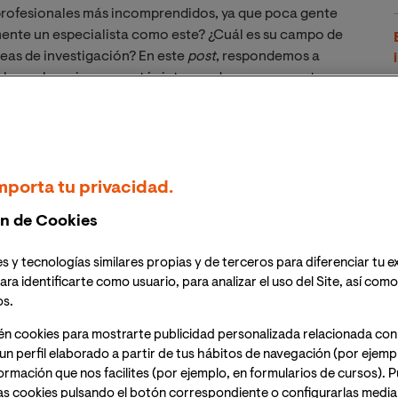
profesionales más incomprendidos, ya que poca gente
ente un especialista como este? ¿Cuál es su campo de
reas de investigación? En este
post
, respondemos a
bes saber, si es que estás interesado en cursar esta
este profesional?
mporta tu privacidad.
n de Cookies
el estudio de los cambios en las sociedades, desde
llo, se vale del análisis de restos materiales hallados en
s y tecnologías similares propias y de terceros para diferenciar tu e
arqueológicos y, por lo general, son elementos
ara identificarte como usuario, para analizar el uso del Site, así com
. Este experto debe analizarlos y extraer las
os.
én cookies para mostrarte publicidad personalizada relacionada con
un perfil elaborado a partir de tus hábitos de navegación (por ejemp
a
, descubriendo restos materiales mediante una
nformación que nos facilites (por ejemplo, en formularios de cursos).
dolos a partir del método científico. Después,
as cookies pulsando el botón correspondiente o configurarlas median