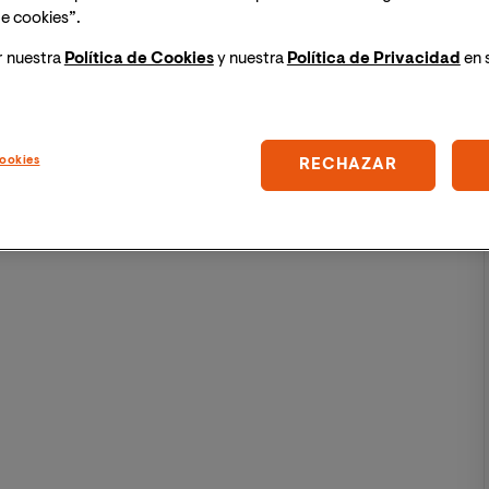
 conocimientos previos sobre la civilización que estén
e cookies”.
s una
carrera de humanidades
. Este profesional lleva a
r nuestra
Política de Cookies
y nuestra
Política de Privacidad
en 
onsidera varias ciencias. Entre ellas, están las que
ookies
RECHAZAR