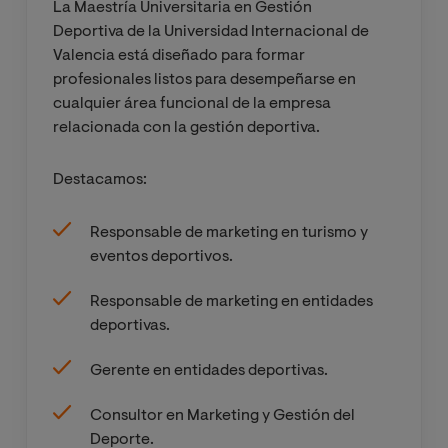
La Maestría Universitaria en Gestión
Deportiva de la Universidad Internacional de
Asignatura I
Valencia está diseñado para formar
Especialización
profesionales listos para desempeñarse en
cualquier área funcional de la empresa
relacionada con la gestión deportiva.
Asignatura II
Especialización
Destacamos:
Asignatura III
Responsable de marketing en turismo y
Especialización
eventos deportivos.
Prácticas
Responsable de marketing en entidades
Externas
deportivas.
Gerente en entidades deportivas.
Trabajo Fin de
Máster
Consultor en Marketing y Gestión del
Deporte.