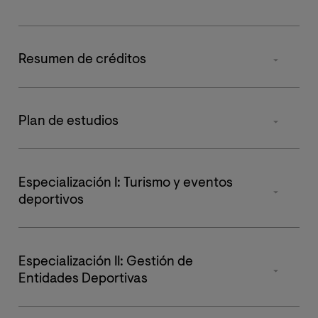
Resumen de créditos
Tipos de materia
Plan de estudios
Obligatorias
Asignatura
Primer cuatrimestre
Segund
Optativas
Especialización I: Turismo y eventos
Organización
deportivos
y estructura
Prácticas Externas
del deporte
Asignatura
ECTS
Tesis
Especialización II: Gestión de
Aspectos
Planificación y
6
Entidades Deportivas
legales en la
Gestión de eventos
Total de Créditos
industria del
deportivos