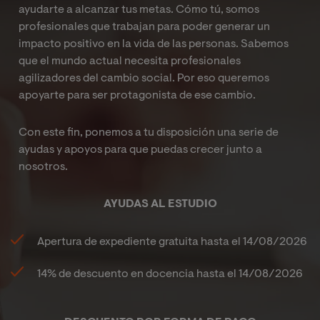
de la gestión de
comodidad que te permiten los
ayudarte a alcanzar tus metas. Cómo tú, somos
recursos online.
profesionales que trabajan para poder generar un
impacto positivo en la vida de las personas. Sabemos
que el mundo actual necesita profesionales
agilizadores del cambio social. Por eso queremos
apoyarte para ser protagonista de ese cambio.
Con este fin, ponemos a tu disposición una serie de
ayudas y apoyos para que puedas crecer junto a
nosotros.
AYUDAS AL ESTUDIO
Apertura de expediente gratuita hasta el
14/08/2026
14%
de descuento en docencia hasta el
14/08/2026