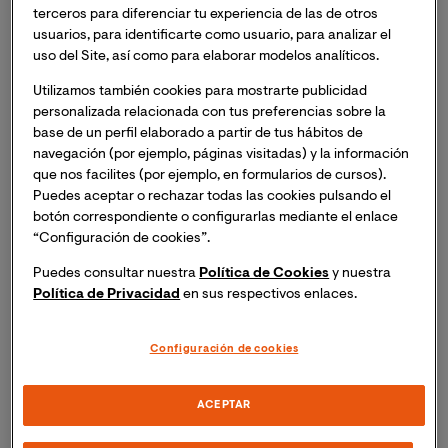
terceros para diferenciar tu experiencia de las de otros
¿Qué hace a este máster único?
usuarios, para identificarte como usuario, para analizar el
uso del Site, así como para elaborar modelos analíticos.
Utilizamos también cookies para mostrarte publicidad
personalizada relacionada con tus preferencias sobre la
El programa capacita al estudiante para dominar
base de un perfil elaborado a partir de tus hábitos de
las disciplinas más avanzadas y efectivas
navegación (por ejemplo, páginas visitadas) y la información
en Gestión del Deporte.
que nos facilites (por ejemplo, en formularios de cursos).
Puedes aceptar o rechazar todas las cookies pulsando el
Dos especialidades: la gestión y el marketing del
botón correspondiente o configurarlas mediante el enlace
turismo y los eventos deportivos, y otra hacia la
“Configuración de cookies”.
gestión de entidades deportivas.
Puedes consultar nuestra
Política de Cookies
y nuestra
Política de Privacidad
en sus respectivos enlaces.
Rigor académico y desarrollo de competencias
profesionales
.
Configuración de cookies
Adaptación tecnológica al sector de los eSports.
ACEPTAR
Proyección de líderes de la gestión y el marketing
deportivo.