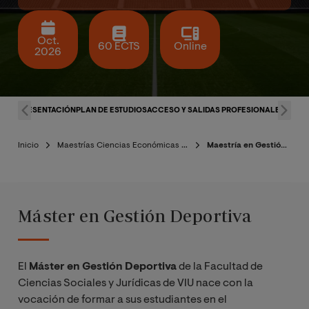
Oct.
60 ECTS
Online
2026
PRESENTACIÓN
PLAN DE ESTUDIOS
ACCESO Y SALIDAS PROFESIONALES
CLAU
Inicio
Maestrías Ciencias Económicas y Administrativas
Maestría en Gestión Deportiva
Máster en Gestión Deportiva
El
Máster en Gestión Deportiva
de la Facultad de
Ciencias Sociales y Jurídicas de VIU nace con la
vocación de formar a sus estudiantes en el