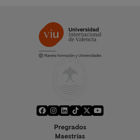
aprovisionamiento, (2) servicios de regulación, (3)
servicios de soporte del hábitat y (4) servicios
culturales.
Nombre del grupo: Grupo de investigación en
Ciencia de Datos
Acrónimo: GRID
Ip:
Dra. Yudith C Cardinale
Co-Ip:
Dr. Roger Clotet Martínez
Nº investigadores VIU: 11
Nº investigadores externos: 5
Pregrados
Maestrías
El grupo
GRID
centra sus actividades en: 1) Analizar y