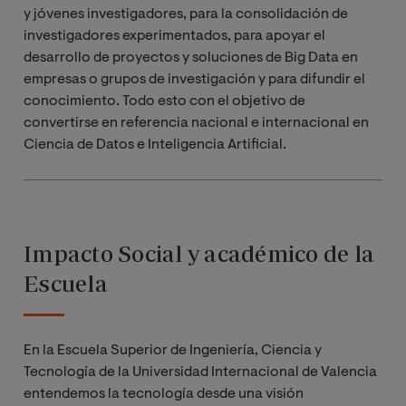
Nombre del grupo:
Energetic and
y jóvenes investigadores, para la consolidación de
Environmental Analyses and Studies
investigadores experimentados, para apoyar el
desarrollo de proyectos y soluciones de Big Data en
Acrónimo: ENAS
empresas o grupos de investigación y para difundir el
conocimiento. Todo esto con el objetivo de
Ip:
Dr. Miguel Ángel Piqueras García
convertirse en referencia nacional e internacional en
Ciencia de Datos e Inteligencia Artificial.
Co-Ip:
Dr. Israel Francisco Benítez Pina
Nº investigadores VIU: 5
Impacto Social y académico de la
Nº investigadores externos: 0
Escuela
El grupo
ENAS
establece tres líneas de investigación: 1)
análisis de los sistemas de generación de energía
eléctrica; 2) sistema eléctrico en su conjunto,
En la Escuela Superior de Ingeniería, Ciencia y
considerando la creciente penetración de las distintas
Tecnología de la Universidad Internacional de Valencia
fuentes renovables disponibles; 3) ciencia y tecnología
entendemos la tecnología desde una visión