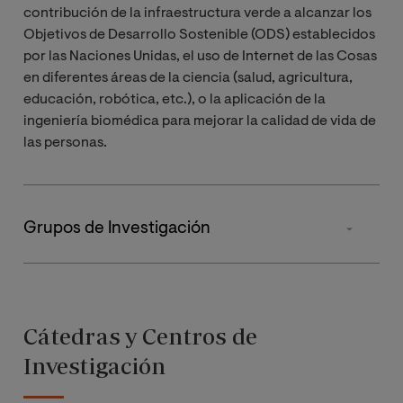
contribución de la infraestructura verde a alcanzar los
Objetivos de Desarrollo Sostenible (ODS) establecidos
por las Naciones Unidas, el uso de Internet de las Cosas
en diferentes áreas de la ciencia (salud, agricultura,
educación, robótica, etc.), o la aplicación de la
ingeniería biomédica para mejorar la calidad de vida de
las personas.
Grupos de Investigación
La Escuela Superior de Ingeniería, Ciencia y Tecnología
cuenta con más de 50 investigadores, distribuidos en 5
grupos de investigación que abarcan diferentes áreas:
Cátedras y Centros de
Investigación
Nombre del grupo:
AStronomy Group for
Academic Research and Dissemination