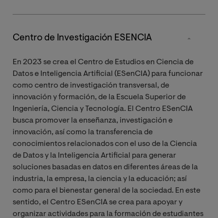
Acrónimo: ASGARD
Centro de Investigación ESENCIA
Ip:
DR. Nestor Sanchez Doreste
En 2023 se crea el Centro de Estudios en Ciencia de
Co-Ip:
Dra. Elisa Nespoli
Datos e Inteligencia Artificial (ESenCIA) para funcionar
como centro de investigación transversal, de
Nº investigadores VIU: 11
innovación y formación, de la Escuela Superior de
Ingeniería, Ciencia y Tecnología. El Centro ESenCIA
Nº investigadores externos: 0
busca promover la enseñanza, investigación e
innovación, así como la transferencia de
El grupo
ASGARD
impulsa y consolida la investigación
conocimientos relacionados con el uso de la Ciencia
en el campo de la Astronomía y la Astrofísica. Las líneas
de Datos y la Inteligencia Artificial para generar
de investigación del grupo incluyen, entre otras, las
soluciones basadas en datos en diferentes áreas de la
galaxias, estrellas y cúmulos estelares, el medio
industria, la empresa, la ciencia y la educación; así
interestelar y exoplanetas, abarcando todas las
como para el bienestar general de la sociedad. En este
longitudes de onda desde el radio hasta los rayos X.
sentido, el Centro ESenCIA se crea para apoyar y
organizar actividades para la formación de estudiantes