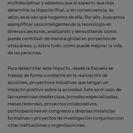
de fusión nuclear controlada.
multidisciplinar y sabemos que el aspecto que más
determina su impacto final, y, en consecuencia, su
valor, es el uso que hagamos de ella. Por ello, buscamos
Nombre del grupo:
Green Infrastructure for
ejemplificar usos inteligentes de la tecnología en
Urban Sustainability
diversos sectores, analizando y demostrando cómo
puede contribuir de manera global en proyectos de
Acrónimo:
GREENIUS
otras áreas, y, sobre todo, cómo puede mejorar la vida
de las personas.
Ip:
Dr. Daniel Jato Espino
Para desarrollar este impacto, desde la Escuela se
Co-Ip: No hay Co-ip
trabaja de forma constante en la realización de
acciones, proyectos e iniciativas que tengan un
Nº investigadores VIU: 6
impacto positivo sobre la sociedad. Este es el caso de
las numerosas masterclass, jornadas especializadas,
Nº investigadores externos: 3
mesas redondas, proyectos colaborativos,
participaciones en congresos y diversas instancias
GREENIUS
se estructura en cuatro líneas de
formativas y proyectos de investigación conjuntos con
investigación alineadas con los llamados servicios
otras instituciones y organizaciones.
ecosistémicos urbanos: (1) servicios de