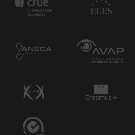
Ip:
Dr. Juan Francisco Gómez García
Co-Ip:
Dr. Pedro Gomis Román
Nº investigadores VIU: 12
Nº investigadores externos: 1
El grupo
iBIO
nace con el objetivo de establecer
colaboraciones en el ámbito de la bioingeniería.