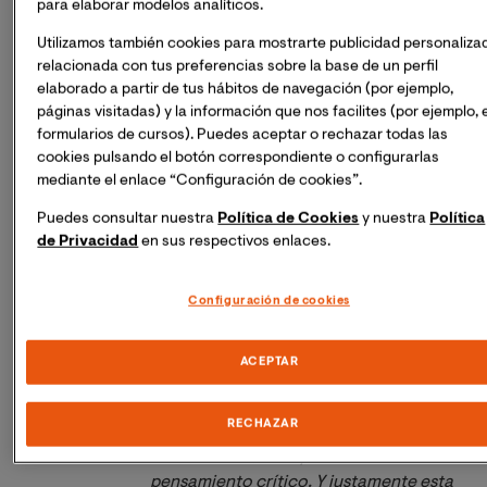
para elaborar modelos analíticos.
en práctica.
Utilizamos también cookies para mostrarte publicidad personaliza
relacionada con tus preferencias sobre la base de un perfil
elaborado a partir de tus hábitos de navegación (por ejemplo,
páginas visitadas) y la información que nos facilites (por ejemplo, 
Imagen
“Nuestra función como Universidad 
formularios de cursos). Puedes aceptar o rechazar todas las
debe ir más allá de la simple formación 
cookies pulsando el botón correspondiente o configurarlas
de profesionales. En la Escuela 
mediante el enlace “Configuración de cookies”.
formamos a 
científicos, ingenieros y 
Puedes consultar nuestra
Política de Cookies
y nuestra
Política
tecnólogos altamente capacitados y 
de Privacidad
en sus respectivos enlaces.
con una visión amplia y global que se 
consigue, entre otras cosas, gracias
a 
nuestra naturaleza universitaria 
Configuración de cookies
internacional y 100% online
. Nuestros 
egresados no sólo adquieren 
ACEPTAR
conocimientos y habilidades 
específicas, sino que también 
RECHAZAR
desarrollan una serie de competencias 
transversales, incluyendo el 
pensamiento crítico. Y justamente esta 