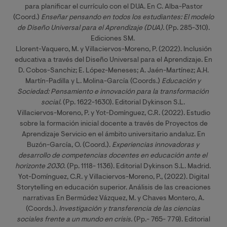
para planificar el currículo con el DUA. En C. Alba-Pastor
(Coord.)
Enseñar pensando en todos los estudiantes: El modelo 
de Diseño Universal para el Aprendizaje (DUA).
(Pp. 285-310).
Ediciones SM.
Llorent-Vaquero, M. y Villaciervos-Moreno, P. (2022). Inclusión
educativa a través del Diseño Universal para el Aprendizaje. En
D. Cobos-Sanchiz; E. López-Meneses; A. Jaén-Martínez; A.H.
Martín-Padilla y L. Molina-García (Coords.)
Educación y 
Sociedad: Pensamiento e innovación para la transformación 
social.
(Pp. 1622-1630). Editorial Dykinson S.L.
Villaciervos-Moreno, P. y Yot-Domínguez, C.R. (2022). Estudio
sobre la formación inicial docente a través de Proyectos de
Aprendizaje Servicio en el ámbito universitario andaluz. En
Buzón-García, O. (Coord.).
Experiencias innovadoras y 
desarrollo de competencias docentes en educación ante el 
horizonte 2030
. (Pp. 1118- 1136). Editorial Dykinson S.L. Madrid.
Yot-Domínguez, C.R. y Villaciervos-Moreno, P., (2022). Digital
Storytelling en educación superior. Análisis de las creaciones
narrativas En Bermúdez Vázquez, M. y Chaves Montero, A.
(Coords.).
Investigación y transferencia de las ciencias 
sociales frente a un mundo en crisis.
(Pp.- 765- 779). Editorial