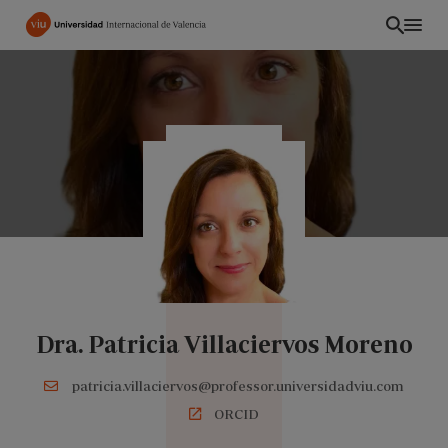
Pasar
al
contenido
principal
Dra. Patricia Villaciervos Moreno
INT
patricia.villaciervos@professor.universidadviu.com
ORCID