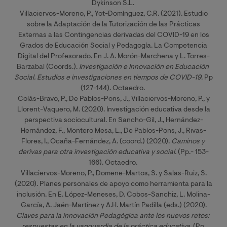
Dykinson S.L.
Villaciervos-Moreno, P., Yot-Domínguez, C.R. (2021). Estudio
sobre la Adaptación de la Tutorización de las Prácticas
Externas a las Contingencias derivadas del COVID-19 en los
Grados de Educación Social y Pedagogía. La Competencia
Digital del Profesorado. En J. A. Morón-Marchena y L. Torres-
Barzabal (Coords.).
Investigación e Innovación en Educación 
Social. Estudios e investigaciones en tiempos de COVID-19
. Pp
(127-144). Octaedro.
Colás-Bravo, P., De Pablos-Pons, J., Villaciervos-Moreno, P., y
Llorent-Vaquero, M. (2020). Investigación educativa desde la
perspectiva sociocultural. En Sancho-Gil, J., Hernández-
Hernández, F., Montero Mesa, L., De Pablos-Pons, J., Rivas-
Flores, I., Ocaña-Fernández, A. (coord.) (2020).
Caminos y 
derivas para otra investigación educativa y social. 
(Pp.- 153-
166). Octaedro.
Villaciervos-Moreno, P., Domene-Martos, S. y Salas-Ruiz, S.
(2020). Planes personales de apoyo como herramienta para la
inclusión. En E. López-Meneses, D. Cobos-Sanchiz, L. Molina-
García, A. Jaén-Martínez y A.H. Martín Padilla (eds.) (2020).
Claves para la innovación Pedagógica ante los nuevos retos: 