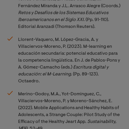
Fernández Miranda y J.L. Arrasco Alegre (Coords.)
Retos y Desafíos de los Sistemas Educativos 
Iberoamericanos en el Siglo XXI.
(Pp. 91-110).
Editorial Aranzadi (Thomson Reuters).
Llorent-Vaquero, M. López-Gracia, A. y
Villaciervos-Moreno, P. (2023). M-learning en
educación secundaria: potencial educativo para
la competencia lingüística. En J. de Pablos-Pons y
A. Gómez-Camacho (eds.)
Escritura digital y 
educación: el M-Learning. 
(Pp. 89-123).
Octaedro.
Merino-Godoy, M.A., Yot-Dominguez, C.,
Villaciervos-Moreno, P. y Moreno-Sánchez, E.
(2022). Mobile Applications and Healthy Habits of
Adolescents, a Strange Couple: Pilot Study of the
Efficacy of the Healthy Jeart App.
Sustainability, 
14
(9), 52-49.