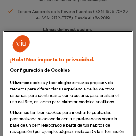
de material docente y metodológico
Editora Asociada de la Revista Fuentes (ISSN: 1575-7072 /
e-ISSN: 2172-7775). Desde el año 2019
Líneas de Investigación:
Metodologías de investigación educativa
Tecnologías de la información y la comunicación
¡Hola! Nos importa tu privacidad.
Inclusión en educación
Configuración de Cookies
Diseño Universal para el Aprendizaje (DUA)
Utilizamos cookies y tecnologías similares propias y de
terceros para diferenciar tu experiencia de las de otros
Formación del profesorado
usuarios, para identificarte como usuario, para analizar el
uso del Site, así como para elaborar modelos analíticos.
Tratamiento de género en educación
Utilizamos también cookies para mostrarte publicidad
Publicaciones relevantes:
personalizada relacionada con tus preferencias sobre la
base de un perfil elaborado a partir de tus hábitos de
Gómez-Camacho, A., Núñez-Román, F., Llorent-Vaquero, M. y
navegación (por ejemplo, páginas visitadas) y la información