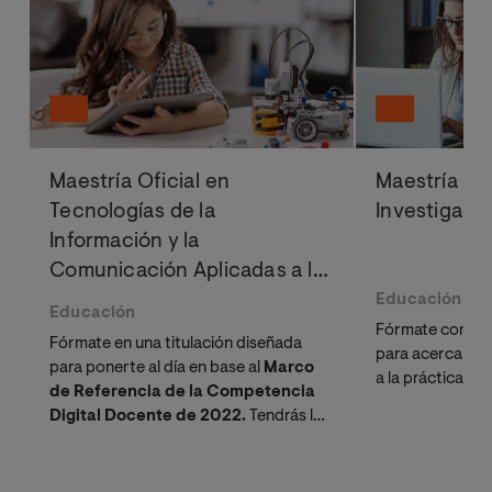
Maestría Oficial en
Maestría Ofi
Tecnologías de la
Investigaci
Información y la
Comunicación Aplicadas a la
Educación
Educación
Educación
Fórmate con un
Fórmate en una titulación diseñada
para acercar y a
para ponerte al día en base al
Marco
a la práctica ed
de Referencia de la Competencia
Digital Docente de 2022.
Tendrás la
posibilidad de realizar tus prácticas de
manera presencial u online.