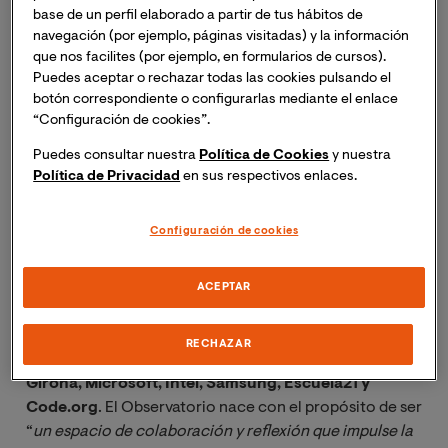
En su creación han colaborado Aulaplaneta, la
base de un perfil elaborado a partir de tus hábitos de
Universidad Internacional de Valencia, Fundación
navegación (por ejemplo, páginas visitadas) y la información
Cotec, Fundación Princesa de Girona, Microsoft,
que nos facilites (por ejemplo, en formularios de cursos).
Intel, Samsung, Escuela21 y Code.org
Puedes aceptar o rechazar todas las cookies pulsando el
botón correspondiente o configurarlas mediante el enlace
“Configuración de cookies”.
El ONED ha sido presentado en el marco de la
décima edición de la Jornada de la Colaboración
Puedes consultar nuestra
Política de Cookies
y nuestra
Público- Privada en Educación en España
Política de Privacidad
en sus respectivos enlaces.
La décima edición de la Jornada de la Colaboración
Configuración de cookies
Público- Privada en Educación en España ha sido el
marco elegido para la presentación del Observatorio
Nacional de Educación Digital (ONED). Se trata de una
ACEPTAR
iniciativa surgida de la colaboración entre
Aulaplaneta
,
la Universidad Internacional de
RECHAZAR
Valencia, Fundación Cotec, Fundación Princesa de
Girona, Microsoft, Intel, Samsung, Escuela21 y
Code.org
. El Observatorio nace con el propósito de ser
“
un espacio de colaboración y reflexión que impulse la 