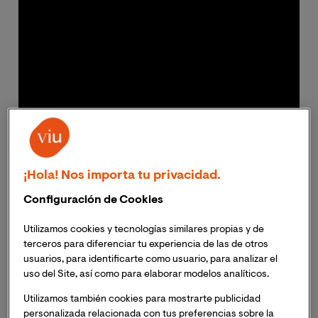
¡Hola! Nos importa tu privacidad.
Configuración de Cookies
Utilizamos cookies y tecnologías similares propias y de
Se trata de un proyecto llamador a ser referente
terceros para diferenciar tu experiencia de las de otros
en el objetivo de mejorar la calidad y la
usuarios, para identificarte como usuario, para analizar el
accesibilidad de la educación digital en España a
uso del Site, así como para elaborar modelos analíticos.
través de la innovación
Utilizamos también cookies para mostrarte publicidad
personalizada relacionada con tus preferencias sobre la