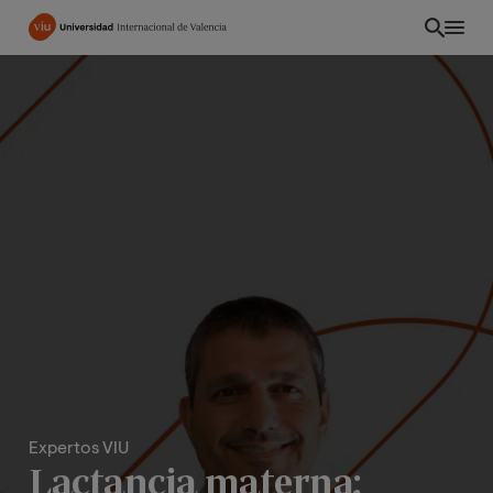
Pasar
al
contenido
principal
INT
Expertos VIU
Lactancia materna: