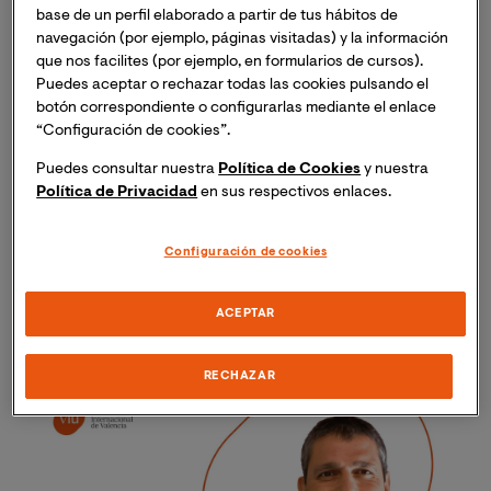
base de un perfil elaborado a partir de tus hábitos de
Para entender mejor la lógica detrás de estas
navegación (por ejemplo, páginas visitadas) y la información
recomendaciones, el
Dr.
Jorge Casaña Mohedo
,
que nos facilites (por ejemplo, en formularios de cursos).
doctor en enfermería y
docente de la Facultad de
Puedes aceptar o rechazar todas las cookies pulsando el
botón correspondiente o configurarlas mediante el enlace
Ciencias de la Salud de VIU, explica que la leche
“Configuración de cookies”.
materna es un alimento extraordinario, que no puede
ser reemplazado completamente por ningún sustituto,
Puedes consultar nuestra
Política de Cookies
y nuestra
ya que
“La leche de la madre se adapta a las 
Política de Privacidad
en sus respectivos enlaces.
necesidades del bebé, mientras que la artificial siempre 
va a ser la misma. Es decir, la leche materna tiene una 
Configuración de cookies
composición que varía en el transcurso de la toma, 
siendo al principio más rica en agua e hidratos de 
ACEPTAR
carbono mientras que la parte final de la toma es rica 
en grasa”
.
RECHAZAR
Imagen