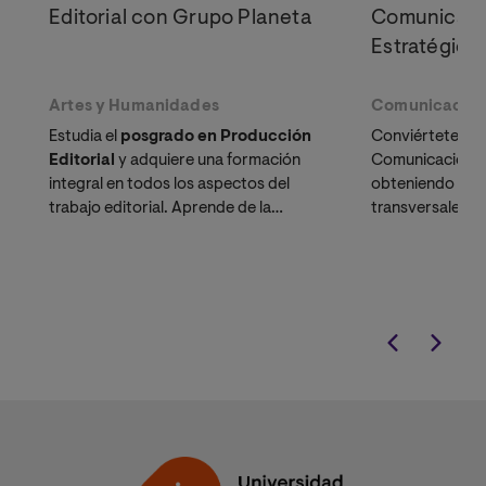
Editorial con Grupo Planeta
Comunicació
Estratégica
Artes y Humanidades
Comunicació
Estudia el
posgrado en Producción
Conviértete en 
Editorial
y adquiere una formación
Comunicación In
integral en todos los aspectos del
obteniendo las
trabajo editorial. Aprende de la
transversales di
experiencia única de expertos de
gestionar y lide
Grupo Planeta.
estratégico y la
corporativas.