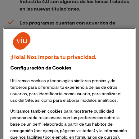
Industria 4.0 son algunos de los temas tratados
en las nuevas titulaciones.
Los programas cuentan con acuerdos de
colaboración exclusivos con Grupo Planeta,
Atresmedia, Asociación DEC, o Asociación
Española de Museólogos, entre otros; y un
cuadro docente integrado por profesionales
¡Hola! Nos importa tu privacidad.
en activo de destacadas instituciones.
Configuración de Cookies
Las innovaciones en nuestro catálogo de títulos
Utilizamos cookies y tecnologías similares propias y de
obedecen al compromiso de la Universidad
terceros para diferenciar tu experiencia de las de otros
Internacional de Valencia con ofrecer una
formación
usuarios, para identificarte como usuario, para analizar el
de calidad, actualizada, y completamente alineada
uso del Site, así como para elaborar modelos analíticos.
con las necesidades y demandas de la sociedad y el
mercado laboral
. Es por esto que aunque pertenezcan
Utilizamos también cookies para mostrarte publicidad
personalizada relacionada con tus preferencias sobre la
a áreas distintas, existe un hilo conductor entre las
base de un perfil elaborado a partir de tus hábitos de
nuevas titulaciones: la innovación en función de la
navegación (por ejemplo, páginas visitadas) y la información
aplicabilidad, con la finalidad de asegurar que las
que nos facilites (por ejemplo, en formularios de cursos).