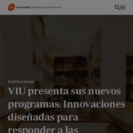
Pasar
al
contenido
principal
Institucional
VIU presenta sus nuevos
programas. Innovaciones
INT
diseñadas para
responder a las