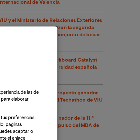
Internacional de Valencia
VIU y el Ministerio de Relaciones Exteriores
y Culto de Costa Rica lanzan la segunda
edición de su programa conjunto de becas
para maestrías oficiales
VIU recibe su quinto Blackboard Catalyst
Award y es la única universidad española
premiada en 2026
xperiencia de las de
Voltha-IS se alza como proyecto ganador
o para elaborar
de la segunda edición del Techathon de VIU
 tus preferencias
‘PumpKind’, proyecto ganador de la 11.ª
lo, páginas
edición del Bootcamp Impulso del MBA de
 Puedes aceptar o
VIU
te el enlace