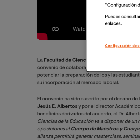
“Configuración d
Puedes consulta
enlaces.
Configuración de c
La
Facultad de Ciencias de la Educación
de l
convenio de colaboración con la escuela de 
potenciar la preparación de los y las estudiant
su incorporación al mercado laboral.
El convenio ha sido suscrito por el decano de 
Jesús E. Albertos
y por el director Académico
beneficios derivados del acuerdo, el Dr. Alber
Ciencias de la Educación va a disponer de un 
oposiciones al 
Cuerpo de Maestros y Cuerpo
alianza permitirá generar masterclass, seminar