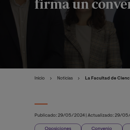
firma un conve
Inicio
Noticias
La Facultad de Cienc
Publicado:
29/05/2024
|
Actualizado:
29/05
Oposiciones
Convenio