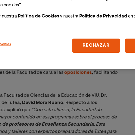
e cookies”.
r nuestra
Política de Cookies
y nuestra
Política de Privacidad
en 
ookies
RECHAZAR
a Universidad Internacional de Valencia ha firmado un
oposiciones
Tutea
. Se trata de un acuerdo orientado a
es de la Facultad de cara a las
oposiciones
, facilitando
la Facultad de Ciencias de la Educación de VIU,
Dr.
 de Tutea,
David Mora Ruano
. Respecto a los
tos explicó que
“Con esta alianza, la Facultad de 
mayor contenido en sus programas sobre el proceso de 
 de profesores de Enseñanza Secundaria. 
Esta 
ios y talleres con expertos preparadores de Tutea para 