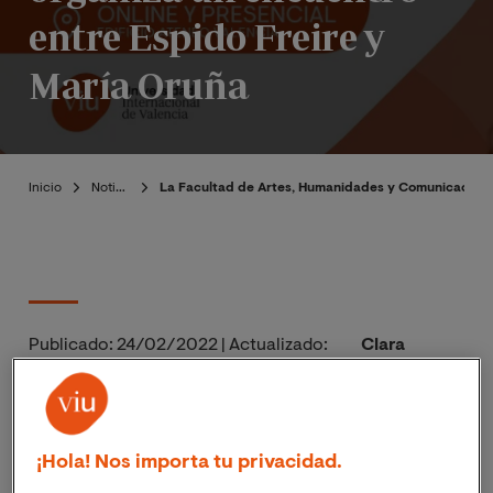
entre Espido Freire y
María Oruña
Inicio
Noticias
La Facultad de Artes, Humanidades y Comunicación d
Publicado:
24/02/2022
|
Actualizado:
Clara
06/11/2023
Castillejo
Espido Freire
María Oruña
¡Hola! Nos importa tu privacidad.
Facultad de Artes, Humanidades y
Comunicación