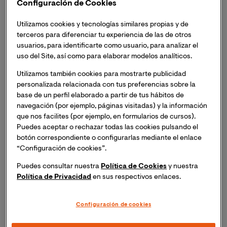
Configuración de Cookies
Utilizamos cookies y tecnologías similares propias y de
El coloquio de ambas autoras, que se celebrará el 3 de
terceros para diferenciar tu experiencia de las de otros
usuarios, para identificarte como usuario, para analizar el
marzo a las 19:00 hora española peninsular, podrá
uso del Site, así como para elaborar modelos analíticos.
seguirse de forma presencial en el Ateneo de Valencia,
y Online a través del canal de YouTube de la
Utilizamos también cookies para mostrarte publicidad
Universidad.
personalizada relacionada con tus preferencias sobre la
Se trata de una ocasión inmejorable para descubrir los
base de un perfil elaborado a partir de tus hábitos de
navegación (por ejemplo, páginas visitadas) y la información
detalles y secretos del proceso de creación literaria a
que nos facilites (por ejemplo, en formularios de cursos).
través de la experiencia de dos de las autoras
Puedes aceptar o rechazar todas las cookies pulsando el
contemporáneas más destacadas de España
botón correspondiente o configurarlas mediante el enlace
La Facultad de Artes, Humanidades y
“Configuración de cookies”.
Comunicación
de la Universidad Internacional de
Puedes consultar nuestra
Política de Cookies
y nuestra
Valencia, en su propósito de acercar la cultura y las
Política de Privacidad
en sus respectivos enlaces.
artes al público, ha organizado una masterclass abierta
protagonizada por dos de las autoras contemporáneas
más relevantes del panorama literario español: Espido
Configuración de cookies
Freire y María Oruña.