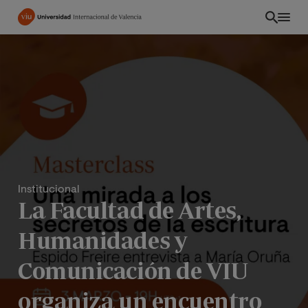
Pasar
al
contenido
principal
Institucional
La Facultad de Artes,
Humanidades y
INT
Comunicación de VIU
organiza un encuentro