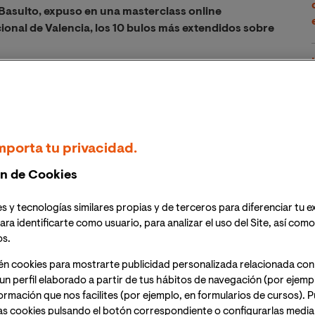
io Basulto, expuso en una masterclass online
ional de Valencia, los 10 bulos más extendidos sobre
 dieta macrobiótica, el zumo de limón en ayunas, o
a la prevención del cáncer, el experto resumió
vención: "No comas mejor, deja de comer peor".
 por más de 1.600 personas.
mporta tu privacidad.
r su labor divulgadora en el campo de la nutrición y el
n de Cookies
 por el área de Ciencias de la Salud de la Universidad
s relacionados con la alimentación y el cáncer. Bajo el
s y tecnologías similares propias y de terceros para diferenciar tu e
ara identificarte como usuario, para analizar el uso del Site, así com
e hacer la alimentación", el autor de varios libros en
os.
se tiene en cuanto a la alimentación de pacientes con
én cookies para mostrarte publicidad personalizada relacionada con
un perfil elaborado a partir de tus hábitos de navegación (por ejemp
 1.600 personas, Basulto se dirigió a los pacientes
nformación que nos facilites (por ejemplo, en formularios de cursos).
 elementos considerados “clave” para mejorar su
as cookies pulsando el botón correspondiente o configurarlas median