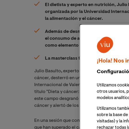
El dietista y experto en nutrición, Jul
organizada por la Universidad Internac
la alimentación y el cáncer.
Además de desmentir creencias sobre la
el consumo de alimentos ecológicos par
como elemento clave en materia de pre
La masterclass fue seguida en directo
¡Hola! Nos i
Julio Basulto
,
experto dietista y reconocido po
Configuració
cáncer, desterró en una Masterclass organizada
Internacional de Valencia los principales mito
Utilizamos cookie
otros usuarios, p
título "Dieta y cáncer: qué puede y qué no pued
modelos analític
este campo desgranó las falsas creencias que 
cáncer y alertó de los riesgos que entrañan.
Utilizamos tambi
sobre la base de 
En una sesión que congregó vía online a más de
visitadas) y la i
que han superado el cáncer y expuso aquellos
rechazar todas l