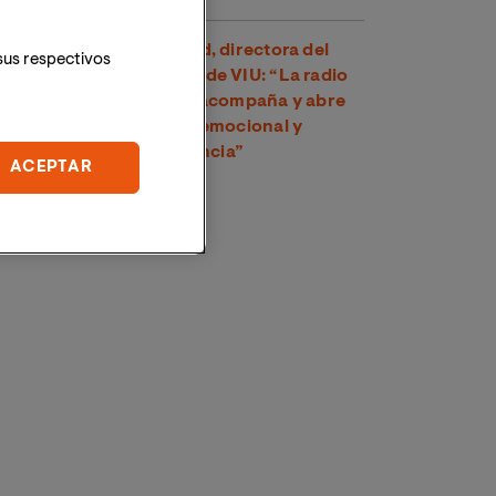
Dra. Amparo Suay Madrid, directora del
sus respectivos
Grado en Comunicación de VIU: “La radio
es una voz cercana que acompaña y abre
un espacio de conexión emocional y
psicológica con la audiencia”
ACEPTAR