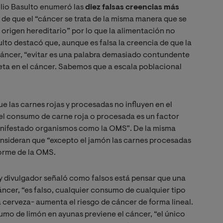
ulio Basulto enumeró las
diez falsas creencias más
ia de que el “cáncer se trata de la misma manera que se
 origen hereditario” por lo que la alimentación no
ulto destacó que, aunque es falsa la creencia de que la
 cáncer, “evitar es una palabra demasiado contundente
dieta en el cáncer. Sabemos que a escala poblacional
e las carnes rojas y procesadas no influyen en el
 el consumo de carne roja o procesada es un factor
 manifestado organismos como la OMS”. De la misma
onsideran que “excepto el jamón las carnes procesadas
forme de la OMS.
r y divulgador señaló como falsos está pensar que una
cáncer, “es falso, cualquier consumo de cualquier tipo
la cerveza- aumenta el riesgo de cáncer de forma lineal.
mo de limón en ayunas previene el cáncer, “el único