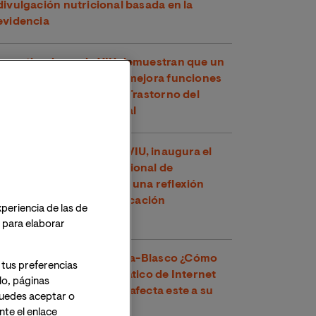
divulgación nutricional basada en la
evidencia
Investigadores de VIU demuestran que un
compuesto del té verde mejora funciones
cognitivas en niños con Trastorno del
Espectro Alcohólico Fetal
Toni García, docente de VIU, inaugura el
XXVI Congreso Internacional de
Educadores en Perú con una reflexión
sobre los retos de la educación
xperiencia de las de
contemporánea
o para elaborar
Dr. Víctor José Villanueva-Blasco ¿Cómo
 tus preferencias
detectar el uso problemático de Internet
lo, páginas
en adolescentes y cómo afecta este a su
 Puedes aceptar o
salud mental?
te el enlace