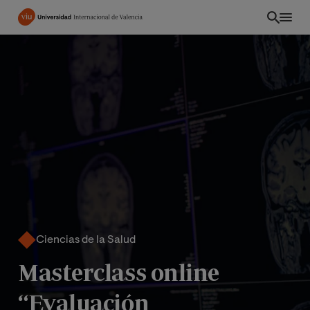
Pasar
al
contenido
principal
Ciencias de la Salud
INT
Masterclass online
“Evaluación