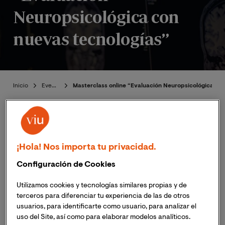
Neuropsicológica con
nuevas tecnologías”
Inicio
Eventos
Masterclass online “Evaluación Neuropsicológica co
Presentación
¡Hola! Nos importa tu privacidad.
Configuración de Cookies
Publicado:
23/11/2022
|
Actualizado:
06/11/2023
Utilizamos cookies y tecnologías similares propias y de
terceros para diferenciar tu experiencia de las de otros
usuarios, para identificarte como usuario, para analizar el
El próximo 29 de noviembre de 2022, a las 18:00h (hora
uso del Site, así como para elaborar modelos analíticos.
España peninsular) ;
12:00h (hora Colombia, Ecuador