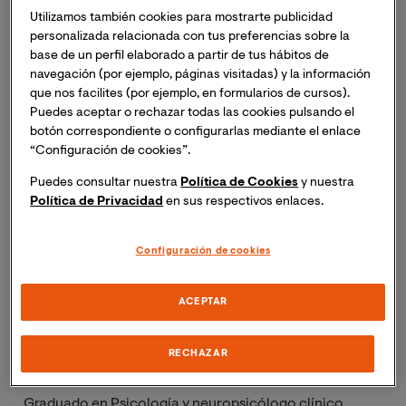
y Perú),
tendrá lugar la masterclass online “Evaluación
Utilizamos también cookies para mostrarte publicidad
Neuropsicológica con nuevas tecnologías”.
personalizada relacionada con tus preferencias sobre la
Inscripción necesaria. Recibirás el mismo día del
base de un perfil elaborado a partir de tus hábitos de
navegación (por ejemplo, páginas visitadas) y la información
evento un enlace para acceder a la sesión online.
que nos facilites (por ejemplo, en formularios de cursos).
Puedes aceptar o rechazar todas las cookies pulsando el
La masterclass tratará sobre cómo la realidad virtual
botón correspondiente o configurarlas mediante el enlace
nos ayuda a mejorar la evaluación neuropsicológica
“Configuración de cookies”.
cambiando por completo nuestra práctica clínica. Se
Puedes consultar nuestra
Política de Cookies
y nuestra
abordará cómo actualizar la gestión clínica y cómo
Política de Privacidad
en sus respectivos enlaces.
otros expertos lo están llevando a cabo. También
mostraremos el uso y funcionamiento de 4 test nuevos,
Configuración de cookies
interpretaremos informes y casos clínicos reales y
analizaremos datos empíricos de papers referidos.
ACEPTAR
Ponente
RECHAZAR
Miguel Saura Carrasco
Graduado en Psicología y
neuropsicólogo clínico,