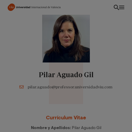
Pasar
al
contenido
principal
Pilar Aguado Gil
pilar.aguado@professor.universidadviu.com
ES
Currículum Vitae
Nombre y Apellidos:
Pilar Aguado Gil