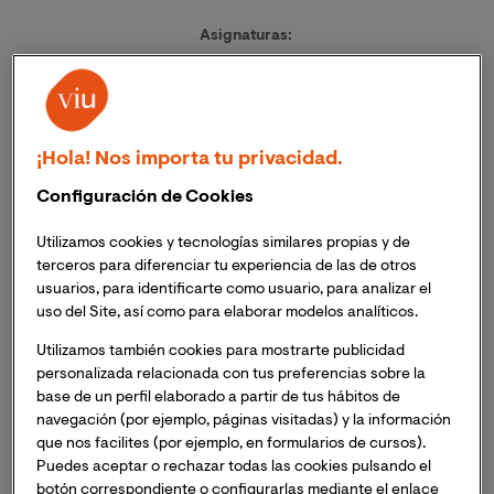
Asignaturas:
-10GLYT Fundamentos del transporte
-13MMBA_04_R_2023-24. Coordinación grupo R TFM
¡Hola! Nos importa tu privacidad.
-13MMBA_10_F_2023-24. Coordinación grupo F TFM
Configuración de Cookies
-13MMBA_10_R_2023-24. Coordinación grupo R TFM
Utilizamos cookies y tecnologías similares propias y de
-10MEDE_10_R_2023-24. Coordinación grupo R TFM
terceros para diferenciar tu experiencia de las de otros
usuarios, para identificarte como usuario, para analizar el
-10MECI_10_A_2023-24. Coordinación grupo A TFM
uso del Site, así como para elaborar modelos analíticos.
-10MECI_10_F_2023-24. Coordinación grupo F TFM
Utilizamos también cookies para mostrarte publicidad
personalizada relacionada con tus preferencias sobre la
Titulación, institución y año de finalización:
base de un perfil elaborado a partir de tus hábitos de
navegación (por ejemplo, páginas visitadas) y la información
Posgrado de Liderazgo y Coaching.
ESIC Business &
que nos facilites (por ejemplo, en formularios de cursos).
marketing School. Zaragoza.
2023-2024
Puedes aceptar o rechazar todas las cookies pulsando el
botón correspondiente o configurarlas mediante el enlace