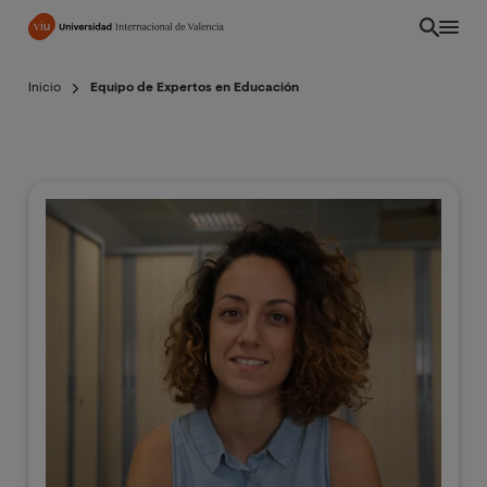
Pasar
al
contenido
Inicio
Equipo de Expertos en Educación
principal
ES