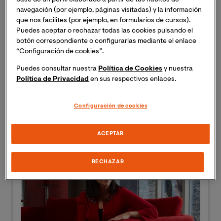
base de un perfil elaborado a partir de tus hábitos de
navegación (por ejemplo, páginas visitadas) y la información
que nos facilites (por ejemplo, en formularios de cursos).
Puedes aceptar o rechazar todas las cookies pulsando el
botón correspondiente o configurarlas mediante el enlace
“Configuración de cookies”.
Alexander Rose
Puedes consultar nuestra
Política de Cookies
y nuestra
Profesor del Grado en Educación Infantil - Fundador y
Política de Privacidad
en sus respectivos enlaces.
Director Asociación Experientia
Configuración de cookies
ACEPTAR
RECHAZAR