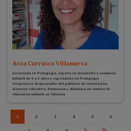
Aroa Carrasco Villanueva
Licenciada en Pedagogía, experta en desarrollo y conducta
infantil de 0 a 6 años y especialista en Pedagogía
Terapéutica. Responsable del gabinete de orientación,
atención educativa, formación y didáctica en centros de
educación infantil en Valencia.
1
2
3
4
5
6
Página
Página
Página
Página
Página
Página
actual
7
8
9