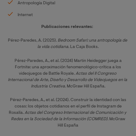
Antropología Digital
Internet
Publicaciones relevantes:
Pérez-Paredes, A. (2025).
Bedroom Safari: una antropología de 
la vida cotidiana
. La Caja Books.
Pérez-Paredes, A., et al. (2024) Martin Heidegger juega a
Fortnite: una aproximació
n fenomenol
ó
gico-cr
ítica a los
videojuegos de Battle Royale.
Actas del II Congreso 
Internacional de Arte, Diseño y Desarrollo de Videojuegos en la 
Industria Creativa
. McGraw Hill Espa
ñ
a.
Pérez-Paredes, A., et al. (2024). Construir la identidad con las
cosas: los objetos cotidianos en el perfil de Instagram de
Rosalí
a.
Actas del Congreso Internacional de Comunicación y 
Redes en la Sociedad de la Informació
n (COMRED)
.
McGraw
Hill Españ
a