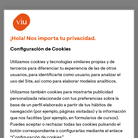
Currículum Vitae
Nombre y Apellidos:
Alejandro Pérez-Paredes
Asignaturas:
¡Hola! Nos importa tu privacidad.
Configuración de Cookies
Documentación en la era digital. Grado en Comunicación
Utilizamos cookies y tecnologías similares propias y de
Estructura narrativa del discurso en entornos multimedia.
terceros para diferenciar tu experiencia de las de otros
Máster de Periodismo Multimedia
usuarios, para identificarte como usuario, para analizar el
uso del Site, así como para elaborar modelos analíticos.
Trabajo Final de Máster. Máster de Periodismo Multimedia
Utilizamos también cookies para mostrarte publicidad
Titulación, institución y año de finalización:
personalizada relacionada con tus preferencias sobre la
base de un perfil elaborado a partir de tus hábitos de
Grado en Comunicación, Universidad Complutense de
navegación (por ejemplo, páginas visitadas) y la información
Madrid. 2017.
que nos facilites (por ejemplo, en formularios de cursos).
Puedes aceptar o rechazar todas las cookies pulsando el
Máster en Semiología, Université Sorbonne Paris Cité
botón correspondiente o configurarlas mediante el enlace
(USPC) - Paris V. 2018
“Configuración de cookies”.