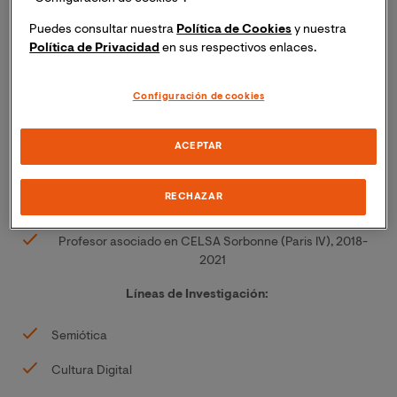
Experiencia Profesional:
Puedes consultar nuestra
Política de Cookies
y nuestra
Política de Privacidad
en sus respectivos enlaces.
Profesor en Universidad Internacional de Valencia (VIU),
2024.
Configuración de cookies
Profesor Contractual en Université de Nîmes, 2022-2023
ACEPTAR
Lector en Université de Lille (UDL), 2019-2021.
Profesor asociado en Université Paris Saclay (Paris XI),
RECHAZAR
2019.
Profesor asociado en
CELSA Sorbonne
(Paris IV), 2018-
2021
Líneas de Investigación:
Semiótica
Cultura Digital