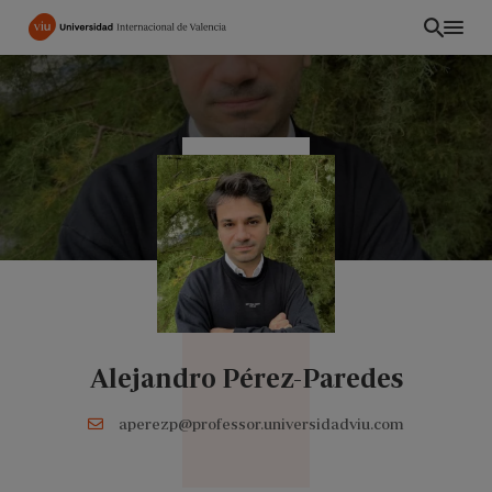
Pasar
al
contenido
principal
Alejandro Pérez-Paredes
ES
aperezp@professor.universidadviu.com