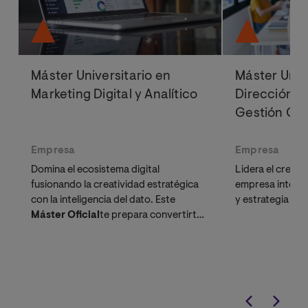
Máster Universitario en
Máster Univ
Marketing Digital y Analítico
Dirección d
Gestión Co
Empresa
Empresa
Domina el ecosistema digital
Lidera el crecim
fusionando la creatividad estratégica
empresa integr
con la inteligencia del dato. Este
y estrategia de
Máster Oficial
te prepara convertirte
en un profesional capaz de
transformar la información en
oportunidades.