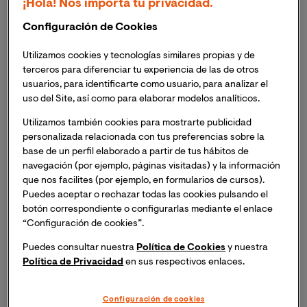
comunicarse con ellos con SEO y SEM
. Las dos
¡Hola! Nos importa tu privacidad.
formas resultan igual de válidas, aunque los resultados
Configuración de Cookies
dependen de los
objetivos empresariales
y las metas
de marketing que se persigan.
Utilizamos cookies y tecnologías similares propias y de
terceros para diferenciar tu experiencia de las de otros
usuarios, para identificarte como usuario, para analizar el
Para algunas empresas,
el SEO
tiene mucho sentido
uso del Site, así como para elaborar modelos analíticos.
mientras que PPC está fuera de discusión.
También
habrá quienes consideren que los beneficios de PPC
Utilizamos también cookies para mostrarte publicidad
están muy por encima de los resultados que se logran
personalizada relacionada con tus preferencias sobre la
base de un perfil elaborado a partir de tus hábitos de
tras un prolongado esfuerzo SEO.
navegación (por ejemplo, páginas visitadas) y la información
que nos facilites (por ejemplo, en formularios de cursos).
Tiempo, presupuesto, SEO y
Puedes aceptar o rechazar todas las cookies pulsando el
botón correspondiente o configurarlas mediante el enlace
SEM
“Configuración de cookies”.
Puedes consultar nuestra
Política de Cookies
y nuestra
Una marca que busca generar clientes locales y no
Política de Privacidad
en sus respectivos enlaces.
tiene prisa por hacerlo, podría plantearse construir y
ejecutar una estrategia de SEO sólida, que, en el largo
Configuración de cookies
plazo, permitiría entregar excelentes resultados. Pero si