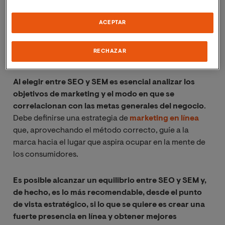
es una empresa que compite con otras similares en el
mercado global, entonces puede necesitar actuar en
ACEPTAR
un espacio de tiempo más inmediato. El SEO no sería su
mejor opción y lo recomendable sería invertir en
RECHAZAR
anuncios PPC para obtener mejores resultados.
Al elegir entre SEO y SEM es esencial analizar los
objetivos de marketing y el modo en que se
correlacionan con las metas generales del negocio
.
Debe definirse una estrategia de
marketing en línea
que, aprovechando el método correcto, guíe a la
marca hacia el lugar que aspira ocupar en la mente de
los consumidores.
Es posible alcanzar un equilibrio entre SEO y SEM y,
de hecho, es lo más recomendable, desde el punto
de vista estratégico, si lo que se quiere es crear una
fuerte presencia en línea y obtener mejores