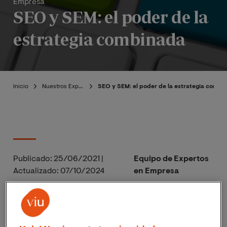
Empresa
SEO y SEM: el poder de la
estrategia combinada
Inicio
Nuestros Expertos
SEO y SEM: el poder de la estrategia combi
Publicado:
25/06/2021
|
Equipo de Expertos
Actualizado:
07/10/2024
en Empresa
Todo negocio, independientemente de su tamaño,
tiene una audiencia única. Es posible que pueda