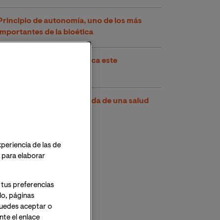
Principio de autonomía, uno de los más
importantes de la bioética
Bioeticista, ¿a qué se dedica este
profesional?
La tecnología y la búsqueda de una salud
integral
xperiencia de las de
o para elaborar
 tus preferencias
lo, páginas
 Puedes aceptar o
te el enlace