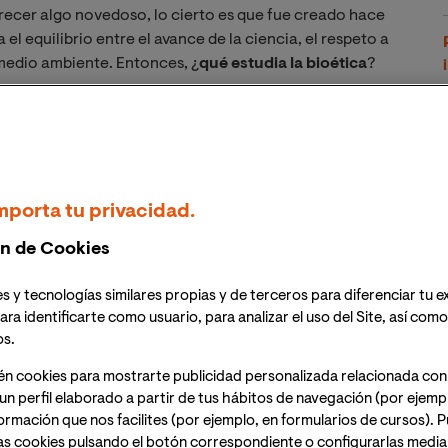
ecer algo novedoso, lo cierto es que fue creado hace
l equilibrio entre el avance de la ciencia, el respeto a
 medio ambiente. Entonces, ¿
qué estudia la bioética
?
?
mporta tu privacidad.
artículo,
la bioética es una disciplina
bastante más
resulta complicado.
n de Cookies
ncia
hoy en día tenemos una calidad de vida muy
s y tecnologías similares propias y de terceros para diferenciar tu e
 un siglo. Sin embargo, para que ese avance se haya
ara identificarte como usuario, para analizar el uso del Site, así com
 los derechos humanos e incluso se ha dañado el
os.
én cookies para mostrarte publicidad personalizada relacionada con
un perfil elaborado a partir de tus hábitos de navegación (por ejemp
nformación que nos facilites (por ejemplo, en formularios de cursos).
gratuita: Formación en
as cookies pulsando el botón correspondiente o configurarlas median