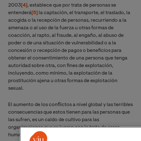
2003
[4]
, establece que por trata de personas se
entenderá
[5]
la captación, el transporte, el traslado, la
acogida o la recepción de personas, recurriendo a la
amenaza o al uso de la fuerza u otras formas de
coacción, al rapto, al fraude, al engaño, al abuso de
poder o de una situación de vulnerabilidad o a la
concesión o recepción de pagos o beneficios para
obtener el consentimiento de una persona que tenga
autoridad sobre otra, con fines de explotación,
incluyendo, como mínimo, la explotación de la
prostitución ajena u otras formas de explotación
sexual.
El aumento de los conflictos a nivel global y las terribles
consecuencias que estos tienen para las personas que
las sufren, es un caldo de cultivo para las
organizaciones que se lucran con la trata de seres
humanos. Si bien es cierto que no es necesario que una