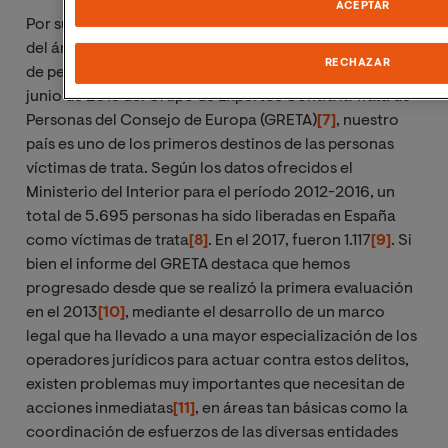
ACEPTAR
Por su posición geográfica, España es un Estado dentro
del área Schengen que recibe un número significante
RECHAZAR
de personas migrantes. De acuerdo con el informe de
junio de 2018 del Grupo de Expertos Contra la Trata de
Personas del Consejo de Europa (GRETA)
[7]
, nuestro
país es uno de los primeros destinos de las personas
víctimas de trata. Según los datos ofrecidos el
Ministerio del Interior para el período 2012-2016, un
total de 5.695 personas ha sido liberadas en España
como víctimas de trata
[8]
. En el 2017, fueron 1.117
[9]
. Si
bien el informe del GRETA destaca que hemos
progresado desde que se realizó la primera evaluación
en el 2013
[10]
, mediante el desarrollo de un marco
legal que ha llevado a una mayor especialización de los
operadores jurídicos para actuar contra estos delitos,
existen problemas muy importantes que necesitan de
acciones inmediatas
[11]
, en áreas tan básicas como la
coordinación de esfuerzos de las diversas entidades