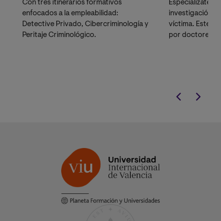
Con tres itinerarios formativos
Especialízate 
enfocados a la empleabilidad:
investigación cri
Detective Privado, Cibercriminología y
víctima. Este Má
Peritaje Criminológico.
por doctores, 
profesionales en
sumar puntos en
procesos de asc
Cuerpos de Seg