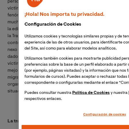
persona sea desplazada para que pueda ser considera
víctima de trata de personas, y que este es un
¡Hola! Nos importa tu privacidad.
fenómeno que responde a una pluralidad de factores,
muchos de ellos no relacionados con la migración, en
Configuración de Cookies
la edición de 2016 del informe
[6]
mundial bianual sobre
la Trata de Personas de la Oficina de Naciones Unidas
Utilizamos cookies y tecnologías similares propias y de ter
experiencia de las de otros usuarios, para identificarte co
contra la Droga y el Delito, se afirma que existe un claro
del Site, así como para elaborar modelos analíticos.
nexo entre la migración y la trata de seres humanos,
dado que muchas de las historias de las personas
Utilizamos también cookies para mostrarte publicidad per
víctimas de este delito, tienen detrás un deseo de poder
preferencias sobre la base de un perfil elaborado a partir
mejorar sus expectativas de vida. Para ello deben
(por ejemplo, páginas visitadas) y la información que nos f
formularios de cursos). Puedes aceptar o rechazar todas 
migrar, cruzando fronteras o mares y las
correspondiente o configurarlas mediante el enlace “Conf
organizaciones criminales se aprovechan de esta
situación con fines de explotación.
Puedes consultar nuestra
Política de Cookies
y nuestra
respectivos enlaces.
Configuración de cookies
La trata de seres humanos en España