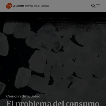
Pasar
al
contenido
principal
Ciencias de la Salud
El problema del consumo