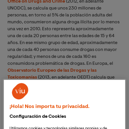
Office on Drugs and Crime
(2012, en adelante
UNODC), se calcula que unos 230 millones de
personas, en torno al 5% de la población adulta del
mundo, consumieron alguna droga ilícita por lo menos
una vez en 2010. Esto representa aproximadamente
una de cada 20 personas entre las edades de 15 y 64
años. En ese mismo grupo de edad, aproximadamente
una de cada 40 personas consume drogas con mayor
regularidad; y menos de una de cada 160 es
consumidora problemática de drogas. En Europa, el
Observatorio Europeo de las Drogas y las
Toxicomanías
(2013, en adelante OEDT) calcula que
son al menos 85 millones de europeos adultos los que
han consumido una droga ilegal en algún momento de
su vida, lo que supone la cuarta parte de la población
adulta. La mayoría declaran haber consumido cannabis
¡Hola! Nos importa tu privacidad.
(77 millones), siendo muy inferiores las cifras
Configuración de Cookies
correspondientes a las demás drogas: 14.5 millones
para la cocaína, 12.7 millones para las anfetaminas y 11.4
Utilizamos cookies y tecnologías similares propias y de