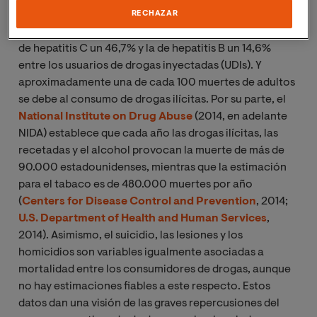
trastornos relacionados con el consumo de drogas. La
RECHAZAR
prevalencia del VIH es aproximadamente de un 20%, la
de hepatitis C un 46,7% y la de hepatitis B un 14,6%
entre los usuarios de drogas inyectadas (UDIs). Y
aproximadamente una de cada 100 muertes de adultos
se debe al consumo de drogas ilícitas. Por su parte, el
National Institute on Drug Abuse
(2014, en adelante
NIDA) establece que cada año las drogas ilícitas, las
recetadas y el alcohol provocan la muerte de más de
90.000 estadounidenses, mientras que la estimación
para el tabaco es de 480.000 muertes por año
(
Centers for Disease Control and Prevention
, 2014;
U.S. Department of Health and Human Services
,
2014). Asimismo, el suicidio, las lesiones y los
homicidios son variables igualmente asociadas a
mortalidad entre los consumidores de drogas, aunque
no hay estimaciones fiables a este respecto. Estos
datos dan una visión de las graves repercusiones del