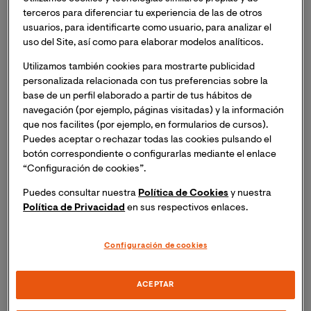
millones para el éxtasis. En España, en el Informe
terceros para diferenciar tu experiencia de las de otros
Nacional 2012 del
Plan Nacional sobre Drogas
(2012,
usuarios, para identificarte como usuario, para analizar el
en adelante PNSD) al OEDT sobre evolución y
uso del Site, así como para elaborar modelos analíticos.
tendencias de los consumos, que recogía datos
Utilizamos también cookies para mostrarte publicidad
relativos al año 2011, indicaba que las sustancias
personalizada relacionada con tus preferencias sobre la
psicoactivas que presentaban una mayor prevalencia
base de un perfil elaborado a partir de tus hábitos de
de consumo en población general en todos los
navegación (por ejemplo, páginas visitadas) y la información
indicadores temporales considerados eran el alcohol
que nos facilites (por ejemplo, en formularios de cursos).
Puedes aceptar o rechazar todas las cookies pulsando el
(76,6%) y el tabaco (40,2%); y entre las sustancias
botón correspondiente o configurarlas mediante el enlace
ilegales, el cánnabis era la sustancia con mayor
“Configuración de cookies”.
prevalencia de consumo alguna vez en la vida (27,4%),
seguida de la cocaína en polvo (8,8%). Aunque es
Puedes consultar nuestra
Política de Cookies
y nuestra
sabido que el consumo crónico de cualquier sustancia
Política de Privacidad
en sus respectivos enlaces.
puede causar drogodependencia y diversos trastornos
psicopatológicos y conductuales, también son otros
Configuración de cookies
los problemas de salud que pueden derivarse del uso de
drogas. El UNODC (2012), apunta que entre un 10-13%
ACEPTAR
de los usuarios de drogas siguen siendo consumidores
problemáticos con una drogodependencia y/o