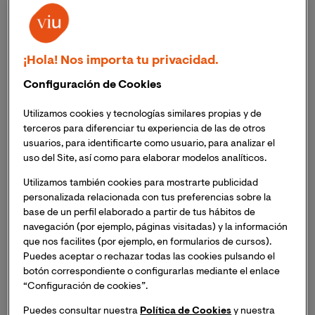
energías en el complicado y caótico contexto
medioriental. En consecuencia, Estados Unidos ha ido
actuando como una potencia imperial clásica, sin
intervenir militarmente de manera oficial e impidiendo
¡Hola! Nos importa tu privacidad.
que algún actor regional se hiciera hegemónico por
encima de los demás.
Configuración de Cookies
Utilizamos cookies y tecnologías similares propias y de
El acuerdo nuclear y sus
terceros para diferenciar tu experiencia de las de otros
usuarios, para identificarte como usuario, para analizar el
implicaciones
uso del Site, así como para elaborar modelos analíticos.
Utilizamos también cookies para mostrarte publicidad
El 14 de julio de 2015 se estipuló en Ginebra el
Joint 
personalizada relacionada con tus preferencias sobre la
Comprehensive Plan Of Action
(JCPOA)
, un acuerdo
base de un perfil elaborado a partir de tus hábitos de
sobre el desarrollo del
programa nuclear iraní entre
navegación (por ejemplo, páginas visitadas) y la información
Irán, Estados Unidos, China, Rusia, Francia,
que nos facilites (por ejemplo, en formularios de cursos).
Alemania, Reino Unido y la Unión Europea.
El
Puedes aceptar o rechazar todas las cookies pulsando el
acuerdo fue fruto de largas negociaciones entre los
botón correspondiente o configurarlas mediante el enlace
gobiernos occidentales y el gobierno de Rohani y tenía
“Configuración de cookies”.
como principal objetivo estratégico reconocer a Irán
Puedes consultar nuestra
Política de Cookies
y nuestra