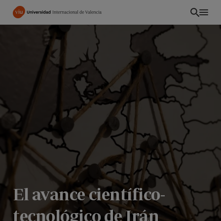
Pasar
al
contenido
principal
El avance científico-
tecnológico de Irán