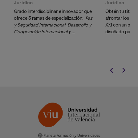
Jurídico
Jurídico
Grado interdisciplinar e innovador que
Obtén tu
título 
ofrece 3 ramas de especialización:
Paz 
afrontar los desa
y Seguridad Internacional, Desarrollo y 
XXI con un pro
Cooperación Internacional y 
diseñado para p
Relaciones Unión Europea-América 
buscan concilia
Latina
resolución de ca
guiado por un c
doctores acred
especializados 
activo