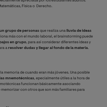
specialmente apreciada por los estudiantes adultos.
Matemáticas, Física o Derecho.
 un grupo de personas
que realiza una
lluvia de ideas
ciona más con el mundo laboral, el brainstorming puede
abajos en grupo
, para así considerar diferentes ideas y
ara a
resolver dudas y llegar al fondo de la materia
.
n la memoria de cuando eran más jóvenes. Una posible
las mnemotécnicas
, epecialmente útiles a la hora de
memotécnicas funcionan básicamente asociando
 memorizar con otros que son más familiares para