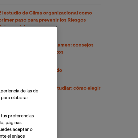
El estudio de Clima organizacional como
primer paso para prevenir los Riesgos
Psicosociales
Cómo estudiar para un examen: consejos
para los estudiantes adultos
Trucos para estudiar rápido
Diferentes maneras de estudiar: cómo elegir
xperiencia de las de
las más adecuadas
o para elaborar
 tus preferencias
lo, páginas
 Puedes aceptar o
te el enlace