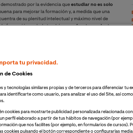
y demostrado por la evidencia que
estudiar no es solo
 buena para mejorar la formación y, a medida que una
entra de su plenitud intelectual y máximo nivel de
 la formación reglada tendrá que
enfrentarse al reto
 adultos puede tener un
plus de dificultad
por
haber
sez de tiempo por sus obligaciones adicionales
al
mporta tu privacidad.
n de Cookies
s y tecnologías similares propias y de terceros para diferenciar tu e
ara identificarte como usuario, para analizar el uso del Site, así com
os.
én cookies para mostrarte publicidad personalizada relacionada con
un perfil elaborado a partir de tus hábitos de navegación (por ejemp
nformación que nos facilites (por ejemplo, en formularios de cursos).
as cookies pulsando el botón correspondiente o configurarlas median