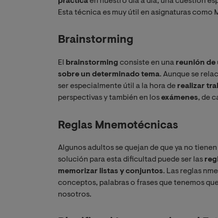
práctica
en nuestro día a día, una cuestión e
Esta técnica es muy útil en asignaturas como 
Brainstorming
El
brainstorming
consiste en una
reunión de
sobre un determinado tema
. Aunque se rela
ser especialmente útil a la hora de
realizar tr
perspectivas y también en los
exámenes
, de c
Reglas Mnemotécnicas
Algunos adultos se quejan de que ya no tiene
solución para esta dificultad puede ser las
reg
memorizar listas y conjuntos
. Las reglas n
conceptos, palabras o frases que tenemos que
nosotros.