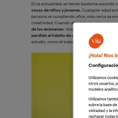
En la actualidad, se tienen bastante asumido 
cosas de niños y jóvenes
. Cualquier edad es
persona va cumpliendo años, más cerca se encu
creatividad. Cuando un adulto decide retomar
de los exámenes
. Una trago que para algunos
perdido el hábito de memorizar
y por la
esca
estudio, como el trabajo y/o la familia.
¡Hola! Nos i
Configuració
Utilizamos cookie
otros usuarios, p
modelos analític
Utilizamos tambi
sobre la base de 
visitadas) y la i
rechazar todas l