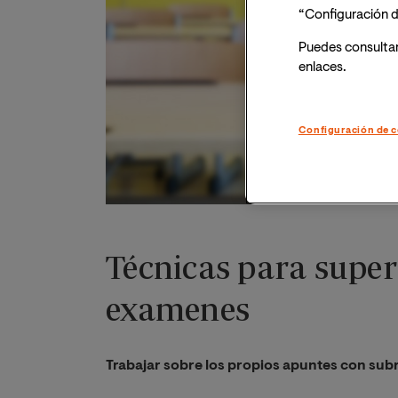
“Configuración d
Puedes consulta
enlaces.
Configuración de c
Técnicas para supera
examenes
Trabajar sobre los propios apuntes con sub